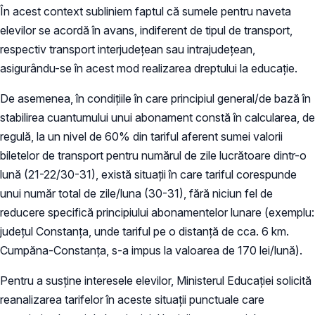
În acest context subliniem faptul că sumele pentru naveta
elevilor se acordă în avans, indiferent de tipul de transport,
respectiv transport interjudețean sau intrajudețean,
asigurându-se în acest mod realizarea dreptului la educație.
De asemenea, în condițiile în care principiul general/de bază în
stabilirea cuantumului unui abonament constă în calcularea, de
regulă, la un nivel de 60% din tariful aferent sumei valorii
biletelor de transport pentru numărul de zile lucrătoare dintr-o
lună (21-22/30-31), există situații în care tariful corespunde
unui număr total de zile/luna (30-31), fără niciun fel de
reducere specifică principiului abonamentelor lunare (exemplu:
județul Constanța, unde tariful pe o distanță de cca. 6 km.
Cumpăna-Constanța, s-a impus la valoarea de 170 lei/lună).
Pentru a susține interesele elevilor, Ministerul Educației solicită
reanalizarea tarifelor în aceste situații punctuale care