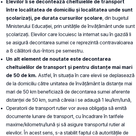
Elevilor li se decontează cheltuielile de transport
între localitatea de domiciliu și localitatea unde sunt
școlarizați, pe durata cursurilor școlare
, din bugetul
Ministerului Educației, prin unitățile de învățământ unde sunt
școlarizați. Elevilor care locuiesc la internat sau în gazdă li
se asigură decontarea sumei ce reprezintă contravaloarea
a 8 călătorii dus-întors pe semestru.
Un alt element de noutate este decontarea
cheltuielilor de transport și pentru distanțe mai mari
de 50 de km.
Astfel, în situația în care elevii se deplasează
de la domiciliu către unitatea de învățământ la distanțe mai
mari de 50 km beneficiază de decontarea sumei aferente
distanței de 50 km, sumă căreia i se adaugă 1 leu/km/lună,
Operatorii de transport rutier vor avea obligația să emită
documente lunare de transport, cu încadrare în tarifele
maxime/kilometru/lună și să asigure transportul rutier al
elevilor. În acest sens, s-a stabilit faptul că autoritățile de