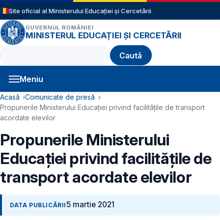
Sari la conținutul principal
Site oficial al Ministerului Educației și Cercetării
GUVERNUL ROMÂNIEI
MINISTERUL EDUCAȚIEI ȘI CERCETĂRII
Caută
Meniu
Navigație principală
Cale de navigare
Acasă
Comunicate de presă
Propunerile Ministerului Educației privind facilitățile de transport
acordate elevilor
Propunerile Ministerului
Educației privind facilitățile de
transport acordate elevilor
5 martie 2021
DATA PUBLICĂRII