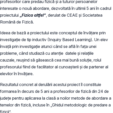
profesorilor care predau fizică și a tuturor persoanelor
interesate o nouă abordare, dezvoltată în ultimii 5 ani în cadrul
proiectului
„
Fizica altfel”
, derulat de CEAE şi Societatea
Română de Fizică.
Ideea de bază a proiectului este conceptul de învățare prin
investigație de tip inductiv (Inquiry Based Learning). Un elev
învață prin investigație atunci când se află în fața unei
probleme, când studiază cu atenție datele și relațiile
cauzale, reușind să găsească cea mai bună soluție, rolul
profesorului fiind de facilitator al cunoașterii și de partener al
elevilor în învățare.
Rezultatul concret al derulării acestui proiect îl constituie
formarea în decurs de 5 ani a profesorilor de fizică din 24 de
judeţe pentru aplicarea la clasă a noilor metode de abordare a
temelor din fizică, incluse în „Ghidul metodologic de predare a
fizicii”.