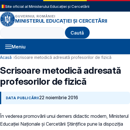
Sari la conținutul principal
Site oficial al Ministerului Educației și Cercetării
GUVERNUL ROMÂNIEI
MINISTERUL EDUCAȚIEI ȘI CERCETĂRII
Caută
Meniu
Navigație principală
Cale de navigare
Acasă
Scrisoare metodică adresată profesorilor de fizică
Scrisoare metodică adresată
profesorilor de fizică
22 noiembrie 2016
DATA PUBLICĂRII
În vederea promovării unui demers didactic modern, Ministerul
Educației Naționale și Cercetării Științifice pune la dispoziția