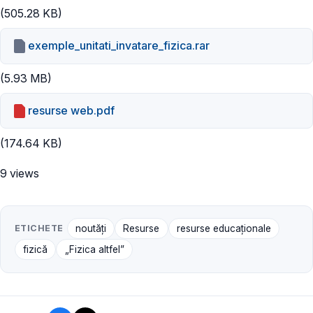
(505.28 KB)
exemple_unitati_invatare_fizica.rar
(5.93 MB)
resurse web.pdf
(174.64 KB)
9 views
ETICHETE
noutăți
Resurse
resurse educaționale
fizică
„Fizica altfel”