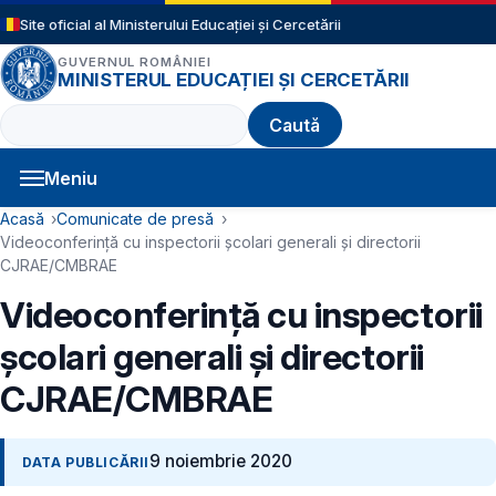
Sari la conținutul principal
Site oficial al Ministerului Educației și Cercetării
GUVERNUL ROMÂNIEI
MINISTERUL EDUCAȚIEI ȘI CERCETĂRII
Caută
Meniu
Navigație principală
Cale de navigare
Acasă
Comunicate de presă
Videoconferință cu inspectorii școlari generali și directorii
CJRAE/CMBRAE
Videoconferință cu inspectorii
școlari generali și directorii
CJRAE/CMBRAE
9 noiembrie 2020
DATA PUBLICĂRII