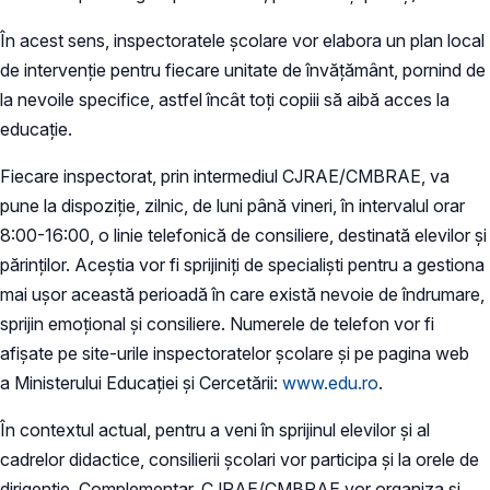
În acest sens, inspectoratele școlare vor elabora un plan local
de intervenție pentru fiecare unitate de învățământ, pornind de
la nevoile specifice, astfel încât toți copiii să aibă acces la
educație.
Fiecare inspectorat, prin intermediul CJRAE/CMBRAE, va
pune la dispoziție, zilnic, de luni până vineri, în intervalul orar
8:00-16:00, o linie telefonică de consiliere, destinată elevilor și
părinților. Aceștia vor fi sprijiniți de specialiști pentru a gestiona
mai ușor această perioadă în care există nevoie de îndrumare,
sprijin emoțional și consiliere. Numerele de telefon vor fi
afișate pe site-urile inspectoratelor școlare și pe pagina web
a Ministerului Educației și Cercetării:
www.edu.ro
.
În contextul actual, pentru a veni în sprijinul elevilor și al
cadrelor didactice, consilierii școlari vor participa și la orele de
dirigenție. Complementar, CJRAE/CMBRAE vor organiza și