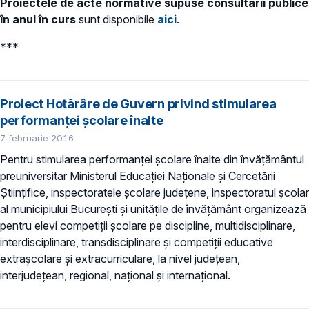
Proiectele de acte normative supuse consultării publice
în anul în curs
sunt disponibile
aici
.
***
Proiect Hotărâre de Guvern privind stimularea
performanţei şcolare înalte
7 februarie 2016
Pentru stimularea performanței şcolare înalte din învățământul
preuniversitar Ministerul Educației Naționale şi Cercetării
Ştiinţifice, inspectoratele şcolare judeţene, inspectoratul şcolar
al municipiului Bucureşti şi unităţile de învăţământ organizează
pentru elevi competiții școlare pe discipline, multidisciplinare,
interdisciplinare, transdisciplinare şi competiții educative
extrașcolare şi extracurriculare, la nivel județean,
interjudețean, regional, național și internațional.