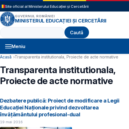
Sari la conținutul principal
Site oficial al Ministerului Educației și Cercetării
GUVERNUL ROMÂNIEI
MINISTERUL EDUCAȚIEI ȘI CERCETĂRII
Caută
Meniu
Navigație principală
Cale de navigare
Acasă
Transparenta institutionala, Proiecte de acte normative
Transparenta institutionala,
Proiecte de acte normative
Dezbatere publică: Proiect de modificare a Legii
Educaţiei Naţionale privind dezvoltarea
învățământului profesional-dual
19 mai 2016