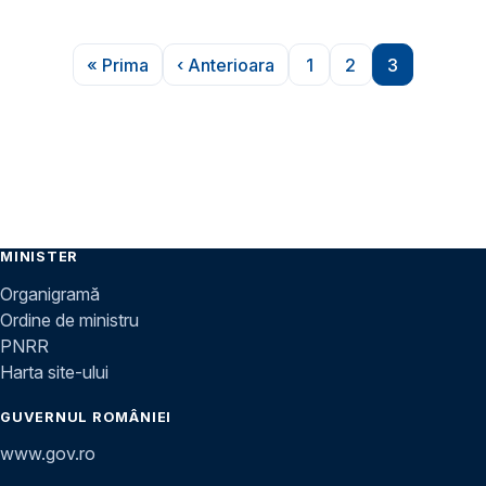
Paginare
« Prima
‹ Anterioara
1
2
3
Prima pagină
Pagina anterioară
Pagina
Pagina
Pagina
MINISTER
Organigramă
Ordine de ministru
PNRR
Harta site-ului
GUVERNUL ROMÂNIEI
www.gov.ro