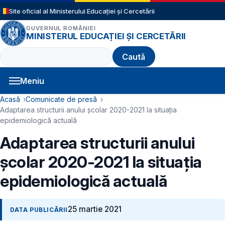
Sari la conținutul principal
Site oficial al Ministerului Educației și Cercetării
GUVERNUL ROMÂNIEI
MINISTERUL EDUCAȚIEI ȘI CERCETĂRII
Caută
Meniu
Navigație principală
Cale de navigare
Acasă
Comunicate de presă
Adaptarea structurii anului școlar 2020-2021 la situația
epidemiologică actuală
Adaptarea structurii anului
școlar 2020-2021 la situația
epidemiologică actuală
25 martie 2021
DATA PUBLICĂRII