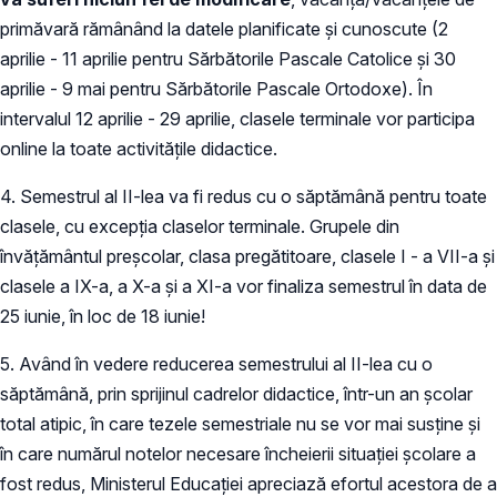
primăvară rămânând la datele planificate și cunoscute (2
aprilie - 11 aprilie pentru Sărbătorile Pascale Catolice și 30
aprilie - 9 mai pentru Sărbătorile Pascale Ortodoxe). În
intervalul 12 aprilie - 29 aprilie, clasele terminale vor participa
online la toate activitățile didactice.
4. Semestrul al II-lea va fi redus cu o săptămână pentru toate
clasele, cu excepția claselor terminale. Grupele din
învățământul preșcolar, clasa pregătitoare, clasele I - a VII-a și
clasele a IX-a, a X-a și a XI-a vor finaliza semestrul în data de
25 iunie, în loc de 18 iunie!
5. Având în vedere reducerea semestrului al II-lea cu o
săptămână, prin sprijinul cadrelor didactice, într-un an școlar
total atipic, în care tezele semestriale nu se vor mai susține și
în care numărul notelor necesare încheierii situației școlare a
fost redus, Ministerul Educației apreciază efortul acestora de a