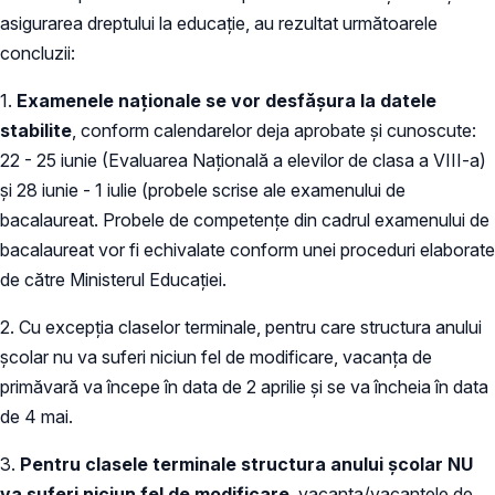
asigurarea dreptului la educație, au rezultat următoarele
concluzii:
1.
Examenele naționale se vor desfășura la datele
stabilite
, conform calendarelor deja aprobate și cunoscute:
22 - 25 iunie (Evaluarea Națională a elevilor de clasa a VIII-a)
și 28 iunie - 1 iulie (probele scrise ale examenului de
bacalaureat. Probele de competențe din cadrul examenului de
bacalaureat vor fi echivalate conform unei proceduri elaborate
de către Ministerul Educației.
2. Cu excepția claselor terminale, pentru care structura anului
școlar nu va suferi niciun fel de modificare, vacanța de
primăvară va începe în data de 2 aprilie și se va încheia în data
de 4 mai.
3.
Pentru clasele terminale structura anului școlar NU
va suferi niciun fel de modificare
, vacanța/vacanțele de