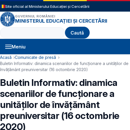
Sari la conținutul principal
Site oficial al Ministerului Educației și Cercetării
GUVERNUL ROMÂNIEI
MINISTERUL EDUCAȚIEI ȘI CERCETĂRII
Caută
Meniu
Navigație principală
Cale de navigare
Acasă
Comunicate de presă
Buletin Informativ: dinamica scenariilor de funcționare a unităților de
învățământ preuniversitar (16 octombrie 2020)
Buletin Informativ: dinamica
scenariilor de funcționare a
unităților de învățământ
preuniversitar (16 octombrie
2020)