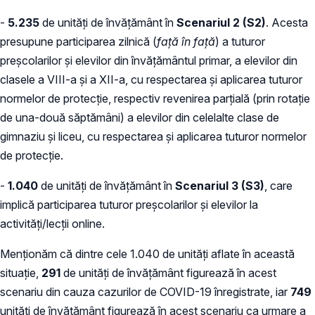
-
5.235
de unități de învățământ în
Scenariul 2 (S2)
. Acesta
presupune participarea zilnică (
față în față
) a tuturor
preșcolarilor și elevilor din învățământul primar, a elevilor din
clasele a VIII-a și a XII-a, cu respectarea și aplicarea tuturor
normelor de protecție, respectiv revenirea parțială (prin rotație
de una-două săptămâni) a elevilor din celelalte clase de
gimnaziu și liceu, cu respectarea și aplicarea tuturor normelor
de protecție.
-
1.040
de unități de învățământ în
Scenariul 3 (S3)
, care
implică participarea tuturor preșcolarilor și elevilor la
activități/lecții online.
Menționăm că dintre cele 1.040 de unități aflate în această
situație,
291
de unități de învățământ figurează în acest
scenariu din cauza cazurilor de COVID-19 înregistrate, iar
749
unități de învățământ figurează în acest scenariu ca urmare a