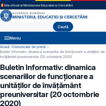
Sari la conținutul principal
Site oficial al Ministerului Educației și Cercetării
GUVERNUL ROMÂNIEI
MINISTERUL EDUCAȚIEI ȘI CERCETĂRII
Caută
Meniu
Navigație principală
Cale de navigare
Acasă
Comunicate de presă
Buletin Informativ: dinamica scenariilor de funcționare a unităților de
învățământ preuniversitar (20 octombrie 2020)
Buletin Informativ: dinamica
scenariilor de funcționare a
unităților de învățământ
preuniversitar (20 octombrie
2020)