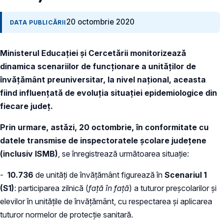
20 octombrie 2020
DATA PUBLICĂRII
Ministerul Educației și Cercetării monitorizează
dinamica scenariilor de funcționare a unităților de
învățământ preuniversitar, la nivel național, aceasta
fiind influențată de evoluția situației epidemiologice din
fiecare județ.
Prin urmare, astăzi, 20 octombrie, în conformitate cu
datele transmise de inspectoratele școlare județene
(inclusiv ISMB)
, se înregistrează următoarea situație:
-
10.736
de unități de învățământ figurează în
Scenariul 1
(S1)
: participarea zilnică (
față în față
) a tuturor preșcolarilor și
elevilor în unitățile de învățământ, cu respectarea și aplicarea
tuturor normelor de protecție sanitară.