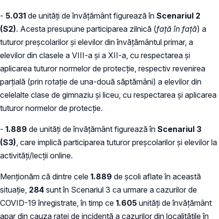
-
5.031
de unități de învățământ figurează în
Scenariul 2
(S2)
. Acesta presupune participarea zilnică (
față în față
) a
tuturor preșcolarilor și elevilor din învățământul primar, a
elevilor din clasele a VIII-a și a XII-a, cu respectarea și
aplicarea tuturor normelor de protecție, respectiv revenirea
parțială (prin rotație de una-două săptămâni) a elevilor din
celelalte clase de gimnaziu și liceu, cu respectarea și aplicarea
tuturor normelor de protecție.
-
1.889
de unități de învățământ figurează în
Scenariul 3
(S3)
, care implică participarea tuturor preșcolarilor și elevilor la
activități/lecții online.
Menționăm că dintre cele
1.889
de școli aflate în această
situație,
284
sunt în Scenariul 3 ca urmare a cazurilor de
COVID-19 înregistrate, în timp ce
1.605
unități de învățământ
apar din cauza ratei de incidență a cazurilor din localitățile în