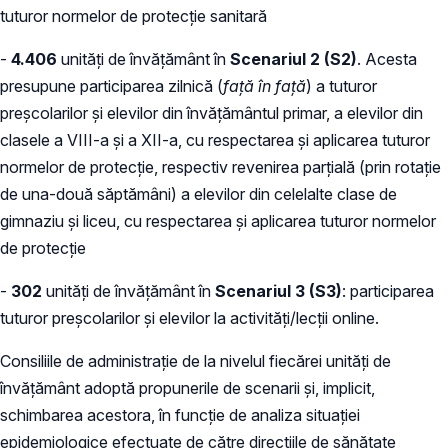
tuturor normelor de protecție sanitară
-
4.406
unități de învățământ în
Scenariul 2 (S2)
. Acesta
presupune participarea zilnică (
față în față
) a tuturor
preșcolarilor și elevilor din învățământul primar, a elevilor din
clasele a VIII-a și a XII-a, cu respectarea și aplicarea tuturor
normelor de protecție, respectiv revenirea parțială (prin rotație
de una-două săptămâni) a elevilor din celelalte clase de
gimnaziu și liceu, cu respectarea și aplicarea tuturor normelor
de protecție
-
302
unități de învățământ în
Scenariul 3 (S3)
: participarea
tuturor preșcolarilor și elevilor la activități/lecții online.
Consiliile de administrație de la nivelul fiecărei unități de
învățământ adoptă propunerile de scenarii și, implicit,
schimbarea acestora, în funcție de analiza situației
epidemiologice efectuate de către direcțiile de sănătate