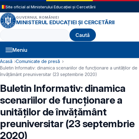
Sari la conținutul principal
Site oficial al Ministerului Educației și Cercetării
GUVERNUL ROMÂNIEI
MINISTERUL EDUCAȚIEI ȘI CERCETĂRII
Caută
Meniu
Navigație principală
Cale de navigare
Acasă
Comunicate de presă
Buletin Informativ: dinamica scenariilor de funcționare a unităților de
învățământ preuniversitar (23 septembrie 2020)
Buletin Informativ: dinamica
scenariilor de funcționare a
unităților de învățământ
preuniversitar (23 septembrie
2020)