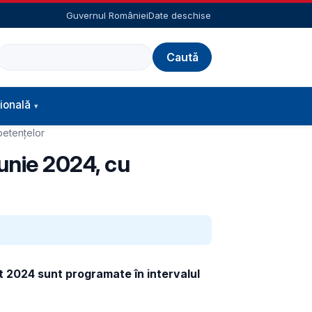
Guvernul României
Date deschise
Caută
ională
petențelor
iunie 2024, cu
at 2024 sunt programate în intervalul