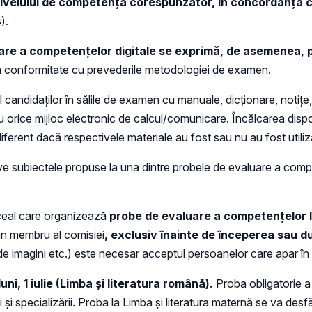
 nivelului de competenţă corespunzător, în concordanță c
).
uare a competenţelor digitale se exprimă, de asemenea, p
n conformitate cu prevederile metodologiei de examen.
ndidaţilor în sălile de examen cu manuale, dicţionare, notiţe, î
u orice mijloc electronic de calcul/comunicare. Încălcarea dispoz
diferent dacă respectivele materiale au fost sau nu au fost utiliz
e subiectele propuse la una dintre probele de evaluare a compete
liceal care organizează
probe de evaluare a competenţelor lin
 un membru al comisiei
, exclusiv înainte de începerea sau d
ri de imagini etc.) este necesar acceptul persoanelor care apar în
uni, 1 iulie (Limba şi literatura română).
Proba obligatorie a 
lui şi specializării. Proba la Limba și literatura maternă se va desfă