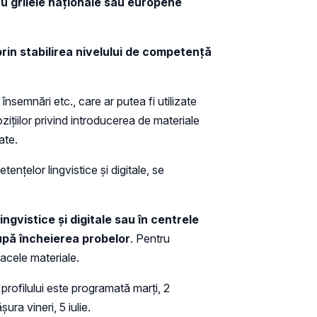
u grilele naționale sau europene
rin stabilirea nivelului de competenţă
nsemnări etc., care ar putea fi utilizate
iţiilor privind introducerea de materiale
ate.
nţelor lingvistice şi digitale, se
gvistice și digitale sau în centrele
upă încheierea probelor
. Pentru
 acele materiale.
profilului este programată marți, 2
șura vineri, 5 iulie.