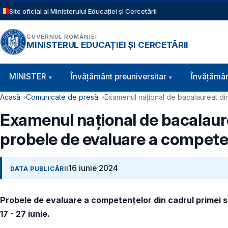
Sari la conținutul principal
Site oficial al Ministerului Educației și Cercetării
GUVERNUL ROMÂNIEI
MINISTERUL EDUCAȚIEI ȘI CERCETĂRII
Navigație principală
MINISTER
Învăţământ preuniversitar
Învățămân
Cale de navigare
Acasă
Comunicate de presă
Examenul naţional de bacalaureat din
Examenul naţional de bacalaurea
probele de evaluare a compete
16 iunie 2024
DATA PUBLICĂRII
Probele de evaluare a competențelor din cadrul primei se
17 - 27 iunie.