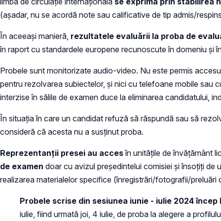
limbă de circulaţie internaţională
se exprimă prin stabilirea
(așadar, nu se acordă note sau calificative de tip admis/respins
În aceeași manieră,
rezultatele evaluării la proba de eval
în raport cu standardele europene recunoscute în domeniu şi î
Probele sunt monitorizate audio-video. Nu este permis accesul ca
pentru rezolvarea subiectelor, şi nici cu telefoane mobile sau c
interzise în sălile de examen duce la eliminarea candidatului, in
În situația în care un candidat refuză să răspundă sau să rezolv
consideră că acesta nu a susţinut proba.
Reprezentanţii presei au acces
în unităţile de învăţământ 
de examen
doar cu avizul preşedintelui comisiei şi însoţiţi de
realizarea materialelor specifice (înregistrări/fotografii/preluă
Probele scrise din sesiunea iunie - iulie 2024 încep l
iulie, fiind urmată joi, 4 iulie, de proba la alegere a profilu