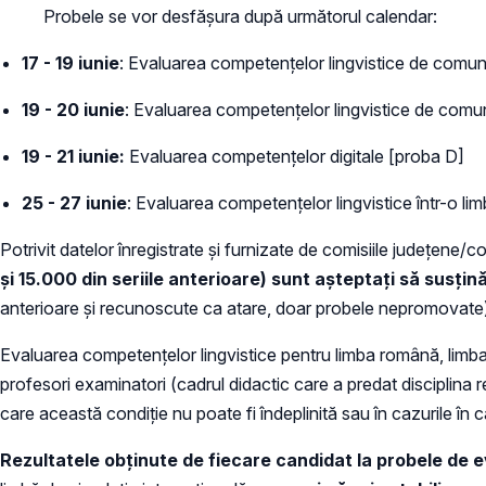
Probele se vor desfășura după următorul calendar:
17 - 19 iunie
: Evaluarea competențelor lingvistice de comun
19 - 20 iunie
: Evaluarea competențelor lingvistice de comun
19 - 21 iunie:
Evaluarea competențelor digitale [proba D]
25 - 27 iunie
: Evaluarea competențelor lingvistice într-o lim
Potrivit datelor înregistrate și furnizate de comisiile județen
și 15.000 din seriile anterioare) sunt așteptați să susț
anterioare și recunoscute ca atare, doar probele nepromovate
Evaluarea competenţelor lingvistice pentru limba română, limba 
profesori examinatori (cadrul didactic care a predat disciplina re
care această condiție nu poate fi îndeplinită sau în cazurile în ca
Rezultatele obţinute de fiecare candidat la probele de 