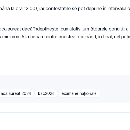
până la ora 12:00), iar contestațiile se pot depune în intervalul o
alaureat dacă îndeplinește, cumulativ, următoarele condiţii: a 
 minimum 5 la fiecare dintre acestea, obținând, în final, cel puţi
bacalaureat 2024
bac2024
examene naţionale