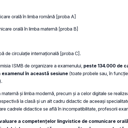
icare orală în limba română [proba A]
icare orală în limba maternă [proba B]
bă de circulație internațională [proba C].
e/comisia ISMB de organizare a examenului,
peste 134.000 de ca
ină examenul în această sesiune
(toate probele sau, în funcție
).
maternă şi limba modernă, precum şi a celor digitale se realize
spectivă la clasă și un alt cadru didactic de aceeaşi specialitate
re cadrele didactice se află în incompatibilitate, profesorii examin
evaluare a competenţelor lingvistice de comunicare oral