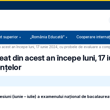
t superior
„România Educată”
Cooperare internaț
 acest an începe luni, 17 iunie 2024, cu probele de evaluare a com
t din acest an începe luni, 17 
nțelor
siuni (iunie – iulie) a examenului național de bacalaure