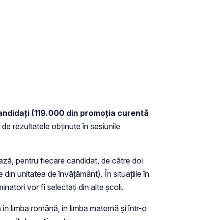
ndidați (119.000 din promoția curentă
 de rezultatele obținute în sesiunile
ază, pentru fiecare candidat, de către doi
 din unitatea de învăţământ). În situațiile în
atori vor fi selectaţi din alte școli.
ă
în limba română, în limba maternă și într-o