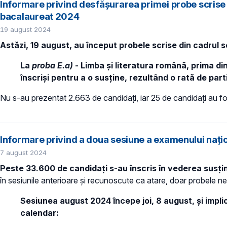
Informare privind desfășurarea primei probe scrise -
bacalaureat 2024
19 august 2024
Astăzi, 19 august, au început probele scrise din cadrul 
La
proba E.a)
- Limba și literatura română, prima din
înscriși pentru a o susține, rezultând o rată de par
Nu s-au prezentat 2.663 de candidați, iar 25 de candidați au fos
Informare privind a doua sesiune a examenului naț
7 august 2024
Peste 33.600 de candidaţi s-au înscris în vederea susț
în sesiunile anterioare și recunoscute ca atare, doar probele
Sesiunea august 2024 începe joi, 8 august, și impli
calendar
: