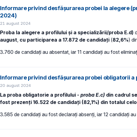
Informare privind desfășurarea probei la alegere (pr
2024)
21 august 2024
Proba la alegere a profilului și a specializării/proba E.d)
d
august
,
cu participarea a 17.872 de
candidați
(
82,6%
) di
3.760 de candidați au absentat, iar 11 candidați au fost elimina
Informare privind desfășurarea probei obligatorii a
20 august 2024
La proba obligatorie a profilului -
proba E.c)
din cadrul s
fost prezenți 16.522 de candidați (82,1%) din totalul celo
3.585 de candidați au fost declarați absenți, iar 12 candidați au