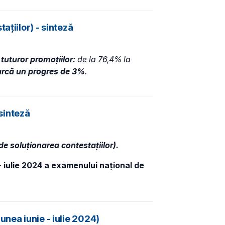
ațiilor) - sinteză
 tuturor promoțiilor:
de la 76,4% la
arcă un progres de 3%
.
 sinteză
de soluționarea contestațiilor).
 - iulie 2024 a examenului național de
nea iunie - iulie 2024)