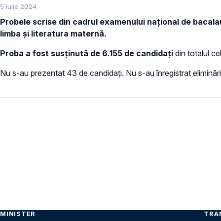
5 iulie 2024
Probele scrise din cadrul examenului național de bacalaur
limba și literatura maternă.
Proba a fost susținută de 6.155 de candidați
din totalul ce
Nu s-au prezentat 43 de candidați. Nu s-au înregistrat eliminări
Paginare
MINISTER
TRA