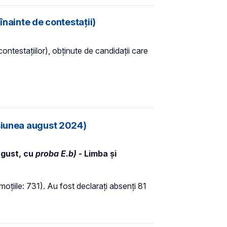
înainte de contestații)
ontestațiilor), obținute de candidații care
esiunea august 2024)
ugust, cu
proba E.b)
- Limba și
moțiile: 731). Au fost declarați absenți 81