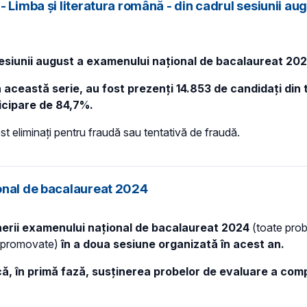
 Limba și literatura română - din cadrul sesiunii au
sesiunii august a examenului național de bacalaureat 202
 această serie, au fost prezenți 14.853 de candidați din t
ticipare de 84,7%.
t eliminați pentru fraudă sau tentativă de fraudă.
ional de bacalaureat 2024
inerii examenului național de bacalaureat 2024
(toate prob
 nepromovate)
în a doua sesiune organizată în acest an.
că, în primă fază, susținerea probelor de evaluare a comp