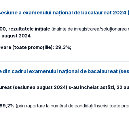
 sesiune a examenului național de bacalaureat 2024 (
:00,
rezultatele inițiale
(înainte de înregistrarea/soluționarea c
a august 2024.
vare (toate promoțiile): 29,3%;
se din cadrul examenului național de bacalaureat (s
ureat (sesiunea august 2024) s-au încheiat astăzi, 22 a
89,2%
(prin raportare la numărul de candidați înscriși toate pro