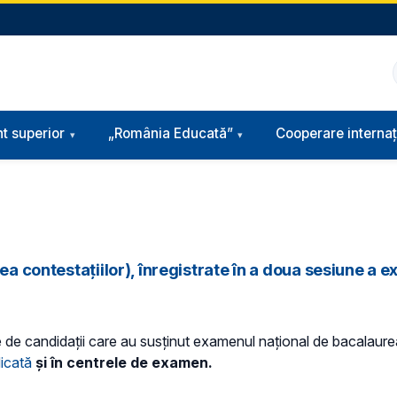
t superior
„România Educată”
Cooperare internaț
rea contestațiilor), înregistrate în a doua sesiune a
te de candidații care au susținut examenul naţional de bacalaure
icată
și în centrele de examen.