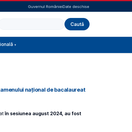
Guvernul României
Date deschise
Caută
ională
 examenului național de bacalaureat
at
în sesiunea august 2024, au fost