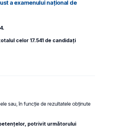
gust a examenului național de
4.
otalul celor 17.541 de candidați
ele sau, în funcție de rezultatele obținute
etențelor, potrivit următorului