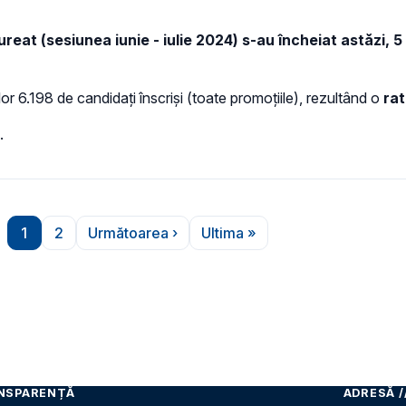
eat (sesiunea iunie - iulie 2024) s-au încheiat astăzi, 5 
lor 6.198 de candidați înscriși (toate promoțiile), rezultând o
rat
.
1
2
Următoarea ›
Ultima »
Pagina
Pagina
Pagina următoare
Ultima pagină
NSPARENȚĂ
ADRESĂ /