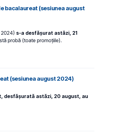
 de bacalaureat (sesiunea august
t 2024)
s-a desfășurat astăzi, 21
astă probă (toate promoțiile).
ureat (sesiunea august 2024)
t
, desfășurată
astăzi, 20 august, au