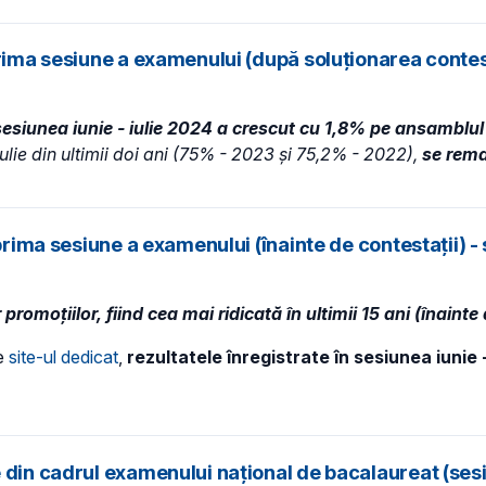
rima sesiune a examenului (după soluționarea contest
 sesiunea iunie - iulie 2024 a crescut cu 1,8% pe ansamblul
iulie din ultimii doi ani (75% - 2023 și 75,2% - 2022),
se rem
prima sesiune a examenului (înainte de contestații) -
moțiilor, fiind cea mai ridicată în ultimii 15 ani (înainte 
pe
site-ul dedicat
,
rezultatele înregistrate în sesiunea iunie
din cadrul examenului național de bacalaureat (sesiu