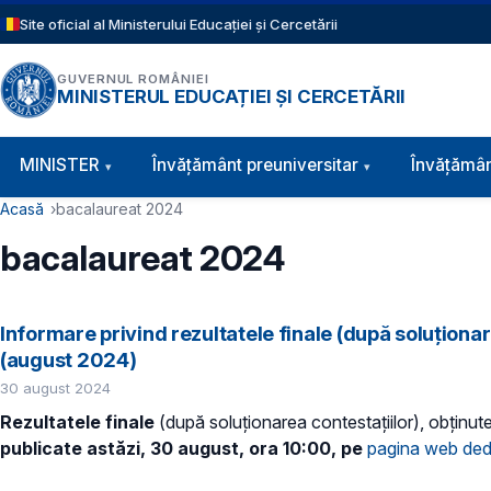
Sari la conținutul principal
Site oficial al Ministerului Educației și Cercetării
GUVERNUL ROMÂNIEI
MINISTERUL EDUCAȚIEI ȘI CERCETĂRII
Navigație principală
MINISTER
Învăţământ preuniversitar
Învățămân
Cale de navigare
Acasă
bacalaureat 2024
bacalaureat 2024
Informare privind rezultatele finale (după soluționa
(august 2024)
30 august 2024
Rezultatele finale
(după soluționarea contestațiilor), obținu
publicate astăzi, 30 august, ora 10:00, pe
pagina web ded