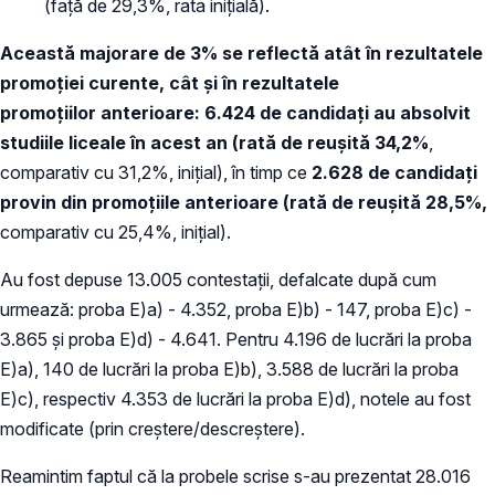
(față de 29,3%, rata inițială).
Această majorare de 3% se reflectă atât în rezultatele
promoției curente, cât și în rezultatele
promoțiilor anterioare: 6.424 de candidați au absolvit
studiile liceale în acest an (rată de reușită 34,2%
,
comparativ cu 31,2%, inițial), în timp ce
2.628 de candidați
provin din promoțiile anterioare
(
rată de reușită 28,5%,
comparativ cu 25,4%, inițial).
Au fost depuse 13.005 contestații, defalcate după cum
urmează: proba E)a) - 4.352, proba E)b) - 147, proba E)c) -
3.865 și proba E)d) - 4.641. Pentru 4.196 de lucrări la proba
E)a), 140 de lucrări la proba E)b), 3.588 de lucrări la proba
E)c), respectiv 4.353 de lucrări la proba E)d), notele au fost
modificate (prin creștere/descreștere).
Reamintim faptul că la probele scrise s-au prezentat 28.016