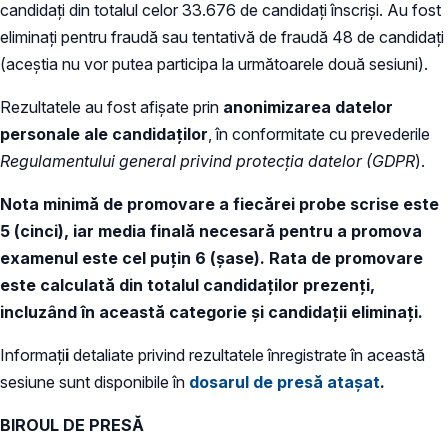
candidaţi din totalul celor 33.676 de candidaţi înscrişi. Au fost
eliminaţi pentru fraudă sau tentativă de fraudă 48 de candidaţi
(aceştia nu vor putea participa la următoarele două sesiuni).
Rezultatele au fost afișate prin
anonimizarea datelor
personale ale candidaților
, în conformitate cu prevederile
Regulamentului general privind protecția datelor (GDPR
).
Nota minimă de promovare a fiecărei probe scrise este
5 (cinci), iar media finală necesară pentru a promova
examenul este cel puțin 6 (șase). Rata de promovare
este calculată din totalul candidaţilor prezenţi,
incluzând în această categorie şi candidaţii eliminaţi.
Informați
i
detaliate privind rezultatele înregistrate în această
sesiune sunt disponibile în
dosarul de presă atașat
.
BIROUL DE PRESĂ