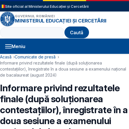
Sari la conținutul principal
Site oficial al Ministerului Educației și Cercetării
GUVERNUL ROMÂNIEI
MINISTERUL EDUCAȚIEI ȘI CERCETĂRII
Caută
Meniu
Navigație principală
Cale de navigare
Acasă
Comunicate de presă
Informare privind rezultatele finale (după soluționarea
contestațiilor), înregistrate în a doua sesiune a examenului național
de bacalaureat (august 2024)
Informare privind rezultatele
finale (după soluționarea
contestațiilor), înregistrate în a
doua sesiune a examenului