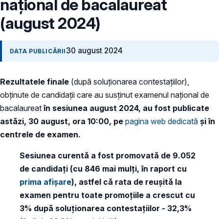
național de bacalaureat
(august 2024)
30 august 2024
DATA PUBLICĂRII
Rezultatele finale
(după soluționarea contestațiilor),
obținute de candidații care au susținut examenul naţional de
bacalaureat
în sesiunea august 2024, au fost publicate
astăzi, 30 august, ora 10:00, pe
pagina web dedicată
și în
centrele de examen.
Sesiunea curentă a fost promovată de 9.052
de candidați (cu 846 mai mulți, în raport cu
prima afișare
), astfel c
ă
rata de reușită la
examen pentru toate promoțiile a crescut cu
3% după soluționarea contestațiilor - 32,3%