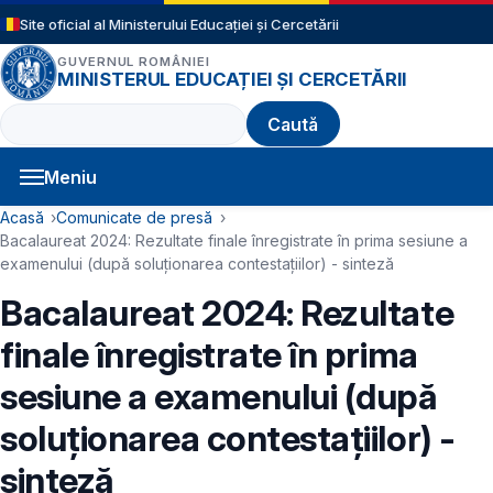
Sari la conținutul principal
Site oficial al Ministerului Educației și Cercetării
GUVERNUL ROMÂNIEI
MINISTERUL EDUCAȚIEI ȘI CERCETĂRII
Caută
Meniu
Navigație principală
Cale de navigare
Acasă
Comunicate de presă
Bacalaureat 2024: Rezultate finale înregistrate în prima sesiune a
examenului (după soluționarea contestațiilor) - sinteză
Bacalaureat 2024: Rezultate
finale înregistrate în prima
sesiune a examenului (după
soluționarea contestațiilor) -
sinteză