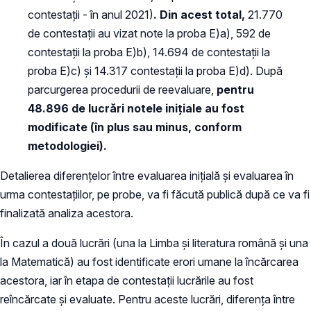
contestații - în anul 2021)
.
Din acest total,
21.770
de contestații au vizat note la proba E)a), 592 de
contestații la proba E)b), 14.694 de contestații la
proba E)c) și 14.317 contestații la proba E)d). După
parcurgerea procedurii de reevaluare,
pentru
48.896 de lucrări notele inițiale au fost
modificate (în plus sau minus, conform
metodologiei).
Detalierea diferențelor între evaluarea inițială și evaluarea în
urma contestațiilor, pe probe, va fi făcută publică după ce va fi
finalizată analiza acestora.
În cazul a două lucrări (una la Limba și literatura română și una
la Matematică) au fost identificate erori umane la încărcarea
acestora, iar în etapa de contestații lucrările au fost
reîncărcate și evaluate. Pentru aceste lucrări, diferența între