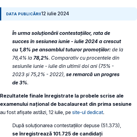
12 iulie 2024
DATA PUBLICĂRII
În urma soluționării contestațiilor, rata de
succes în sesiunea iunie - iulie 2024 a crescut
cu 1,8% pe ansamblul tuturor promoțiilor:
de la
76,4% la
78,2%
. Comparativ cu procentele din
sesiunile iunie - iulie din ultimii doi ani (75% -
2023 și 75,2% - 2022),
se remarcă un progres
de 3%
.
Rezultatele finale înregistrate la probele scrise ale
examenului național de bacalaureat din prima sesiune
au fost afișate astăzi, 12 iulie, pe
site-ul dedicat
.
După soluționarea contestațiilor depuse (51.373),
se înregistrează 101.725 de candidați