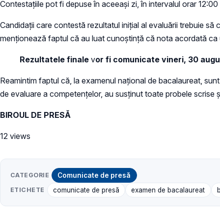
Contestațiile pot fi depuse în aceeași zi, în intervalul orar 12:00
Candidații care contestă rezultatul inițial al evaluării trebuie 
menționează faptul că au luat cunoștință că nota acordată ca ur
Rezultatele finale
v
or fi comunicate vineri, 30 augu
Reamintim faptul că, la examenul național de bacalaureat, sunt
de evaluare a competenţelor, au susţinut toate probele scrise și 
BIROUL DE PRESĂ
12 views
CATEGORIE
Comunicate de presă
ETICHETE
comunicate de presă
examen de bacalaureat