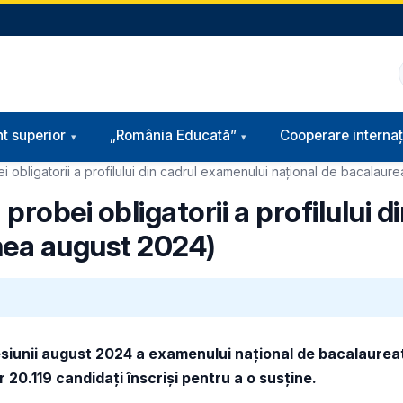
t superior
„România Educată”
Cooperare internaț
 obligatorii a profilului din cadrul examenului național de bacalaur
probei obligatorii a profilului 
unea august 2024)
esiunii august 2024 a examenului național de bacalaurea
r 20.119 candidați înscriși pentru a o susține.