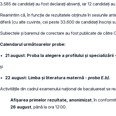
3.585 de candidați au fost declarați absenți, iar 12 candidați au
Reamintim că, în funcție de rezultatele obținute în sesiunile ant
diferă (cu alte cuvinte, cei peste 33.600 de candidați înscriși s
Subiectele și baremul de corectare au fost publicate de către Ce
Calendarul următoarelor probe:
21 august
:
Proba la alegere a profilului și specializării 
și
22 august:
Limba și literatura maternă -
proba E.b)
.
Activitățile din cadrul examenului național de bacaluareat se rea
Afișarea primelor rezultate, anonimizat
, în conformi
26 august
, până la ora 12:00.