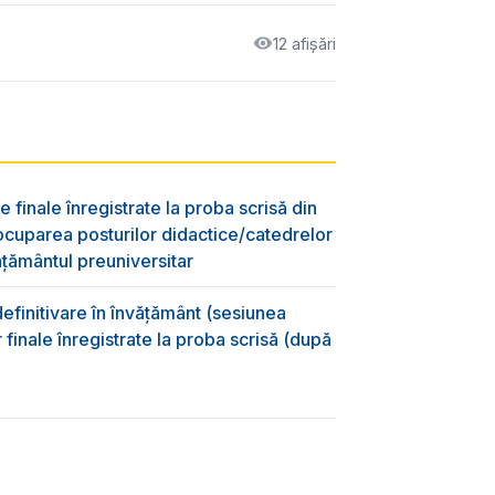
12 afișări
e finale înregistrate la proba scrisă din
ocuparea posturilor didactice/catedrelor
ţământul preuniversitar
efinitivare în învățământ (sesiunea
 finale înregistrate la proba scrisă (după
)