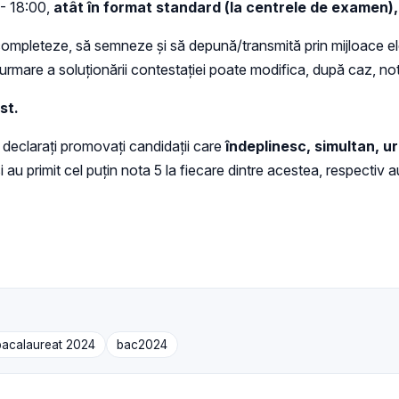
 - 18:00,
atât în format standard (la centrele de examen), 
să completeze, să semneze și să depună/transmită prin mijloace el
mare a soluționării contestației poate modifica, după caz, nota 
st.
 declarați promovați candidații care
îndeplinesc, simultan, u
au primit cel puțin nota 5 la fiecare dintre acestea, respectiv a
bacalaureat 2024
bac2024