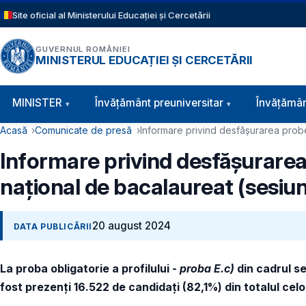
Sari la conținutul principal
Site oficial al Ministerului Educației și Cercetării
GUVERNUL ROMÂNIEI
MINISTERUL EDUCAȚIEI ȘI CERCETĂRII
Navigație principală
MINISTER
Învăţământ preuniversitar
Învățămân
Cale de navigare
Acasă
Comunicate de presă
Informare privind desfășurarea probei
Informare privind desfășurarea 
național de bacalaureat (sesi
20 august 2024
DATA PUBLICĂRII
La proba obligatorie a profilului -
proba E.c)
din cadrul s
fost prezenți 16.522 de candidați (82,1%) din totalul celo