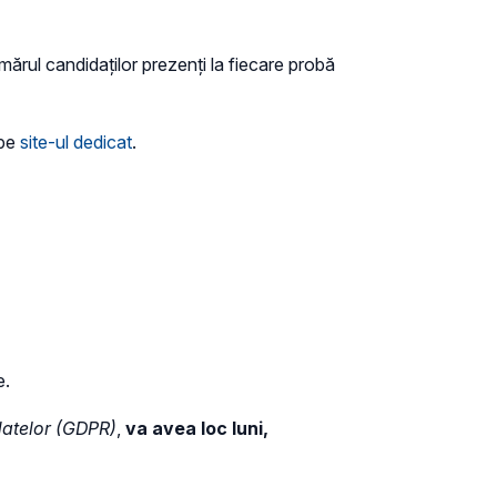
umărul candidaților prezenți la fiecare probă
 pe
site-ul dedicat
.
e.
datelor (GDPR
)
,
va avea loc luni,