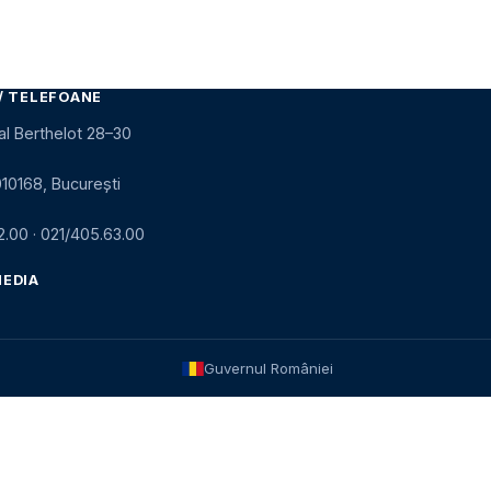
/ TELEFOANE
al Berthelot 28–30
010168, București
2.00
·
021/405.63.00
MEDIA
Guvernul României