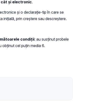
cât și electronic
.
ectronice și o declarație-tip în care se
inițială, prin creștere sau descreștere.
rmătoarele condiţii
: au susţinut probele
u obținut cel puţin media 6.