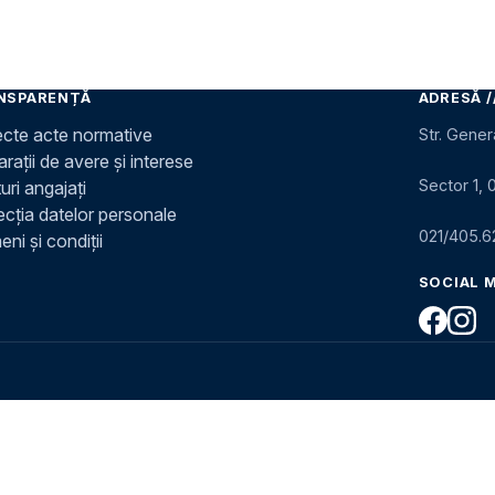
NSPARENȚĂ
ADRESĂ /
ecte acte normative
Str. Gener
rații de avere și interese
Sector 1, 
uri angajați
ecția datelor personale
021/405.6
ni și condiții
SOCIAL 