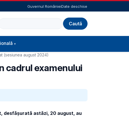
Guvernul României
Date deschise
Caută
ională
eat (sesiunea august 2024)
din cadrul examenului
t
, desfășurată
astăzi, 20 august, au