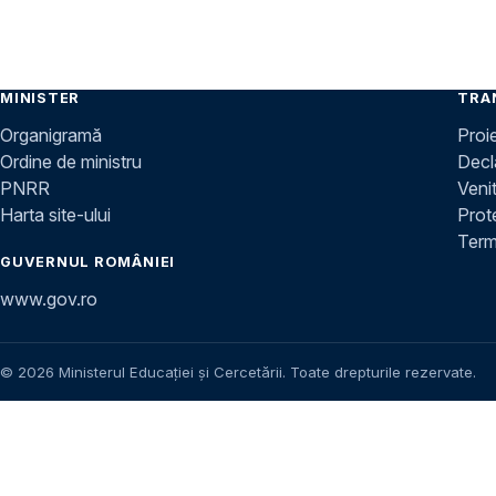
MINISTER
TRA
Organigramă
Proi
Ordine de ministru
Decla
PNRR
Venit
Harta site-ului
Prot
Terme
GUVERNUL ROMÂNIEI
www.gov.ro
© 2026 Ministerul Educației și Cercetării. Toate drepturile rezervate.