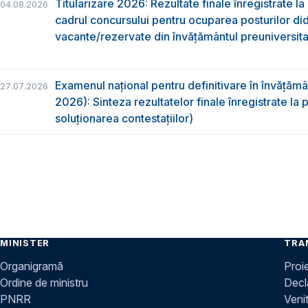
Titularizare 2026: Rezultate finale înregistrate la
04.08.2026
cadrul concursului pentru ocuparea posturilor di
vacante/rezervate din învăţământul preuniversita
Examenul național pentru definitivare în învățăm
27.07.2026
2026): Sinteza rezultatelor finale înregistrate la
soluționarea contestațiilor)
MINISTER
TRA
Organigramă
Proi
Ordine de ministru
Decla
PNRR
Venit