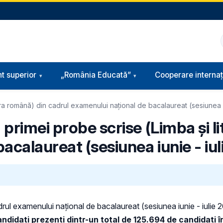
t superior
„România Educată”
Cooperare internaț
ura română) din cadrul examenului național de bacalaureat (sesiunea i
primei probe scrise (Limba și l
acalaureat (sesiunea iunie - iu
rul examenului național de bacalaureat (sesiunea iunie - iulie 20
ndidați prezenți dintr-un total de 125.694 de candidați în