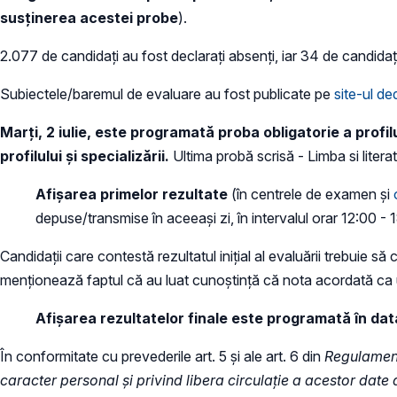
susținerea acestei probe
).
2.077 de candidați au fost declarați absenți, iar 34 de candidaț
Subiectele/baremul de evaluare au fost publicate pe
site-ul de
Marți, 2 iulie, este programată proba obligatorie a profil
profilului şi specializării.
Ultima probă scrisă - Limba si literat
Afișarea primelor rezultate
(în centrele de examen și
depuse/transmise în aceeași zi, în intervalul orar 12:00 - 1
Candidații care contestă rezultatul inițial al evaluării trebuie 
menționează faptul că au luat cunoștință că nota acordată ca ur
Afișarea rezultatelor finale este programată în data
În conformitate cu prevederile art. 5 și ale art. 6 din
Regulament
caracter personal și privind libera circulație a acestor dat