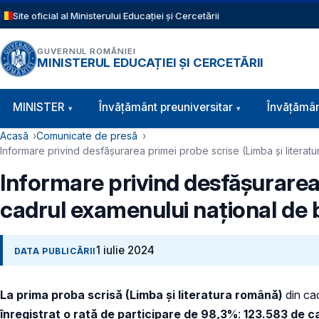
Sari la conținutul principal
Site oficial al Ministerului Educației și Cercetării
GUVERNUL ROMÂNIEI
MINISTERUL EDUCAȚIEI ȘI CERCETĂRII
Navigație principală
MINISTER
Învăţământ preuniversitar
Învățămân
Cale de navigare
Acasă
Comunicate de presă
Informare privind desfășurarea primei probe scrise (Limba și literat
Informare privind desfășurarea 
cadrul examenului național de b
1 iulie 2024
DATA PUBLICĂRII
La prima proba scrisă (Limba și literatura română)
din cad
înregistrat o rată de participare de 98,3%
:
123.583 de ca