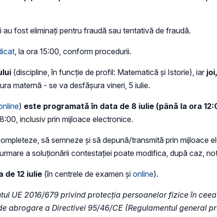
i au fost eliminați pentru fraudă sau tentativă de fraudă.
dicat
, la ora 15:00, conform procedurii.
ului
(discipline, în funcție de profil: Matematică și Istorie), iar
joi
ura maternă - se va desfășura vineri, 5 iulie.
online
)
este programată în data de 8 iulie (până la ora 12:
8:00, inclusiv prin mijloace electronice.
să completeze, să semneze și să depună/transmită prin mijloace el
mare a soluționării contestației poate modifica, după caz, nota 
 de 12 iulie
(în centrele de examen și
online
).
ul UE 2016/679 privind protecția persoanelor fizice în ceea 
e de abrogare a Directivei 95/46/CE (Regulamentul general pr