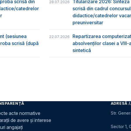
 proba scrisă din
Titularizare 2026: Sinteza r
28.07.2026
dactice/catedrelor
scrisă din cadrul concursu
r
didactice/catedrelor vaca
preuniversitar
ânt (sesiunea
Repartizarea computerizată
22.07.2026
 proba scrisă (după
absolvenţilor clasei a VIII
sintetică
NSPARENȚĂ
ADRESĂ /
ecte acte normative
Str. Gener
rații de avere și interese
Sector 1, 
uri angajați