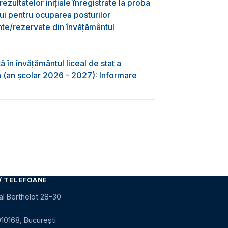
ezultatelor inițiale înregistrate la proba
lui pentru ocuparea posturilor
nte/rezervate din învăţământul
 în învăţământul liceal de stat a
-a (an școlar 2026 - 2027): Informare
/ TELEFOANE
al Berthelot 28–30
010168, București