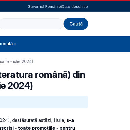
Guvernul României
Date deschise
Caută
ională
unie - iulie 2024)
iteratura română) din
lie 2024)
24), desfășurată astăzi, 1 iulie,
s-a
scriși - toate promoțiile - pentru