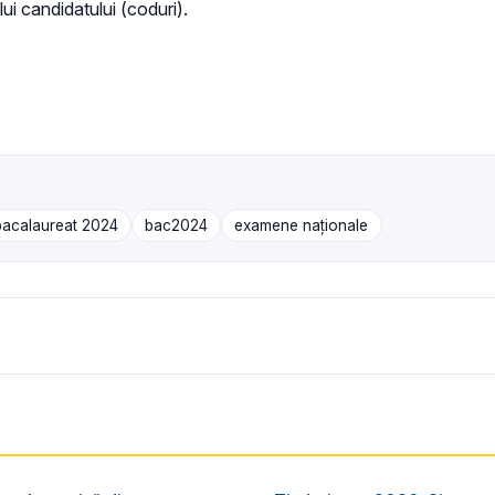
ui candidatului (coduri).
bacalaureat 2024
bac2024
examene naţionale