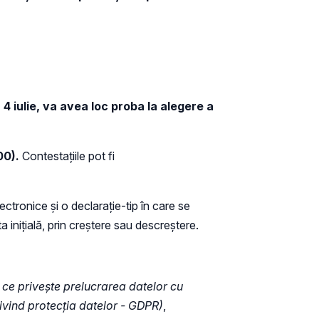
, 4 iulie, va avea loc proba la alegere a
00).
Contestațiile pot fi
ectronice și o declarație-tip în care se
inițială, prin creștere sau descreștere.
ce privește prelucrarea datelor cu
ivind protecția datelor - GDPR)
,