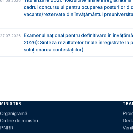
04.08.2026
cadrul concursului pentru ocuparea posturilor di
vacante/rezervate din învăţământul preuniversita
Examenul național pentru definitivare în învățăm
27.07.2026
2026): Sinteza rezultatelor finale înregistrate la
soluționarea contestațiilor)
MINISTER
TRA
Organigramă
Proi
Ordine de ministru
Decla
PNRR
Venit