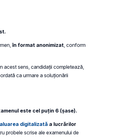
st.
xamen,
în format anonimizat
, conform
 În acest sens, candidații completează,
ordată ca urmare a soluționării
amenul este cel puțin 6 (șase).
aluarea digitalizată
a lucrărilor
tru probele scrise ale examenului de