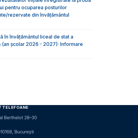
lui pentru ocuparea posturilor
nte/rezervate din învăţământul
 în învăţământul liceal de stat a
-a (an școlar 2026 - 2027): Informare
/ TELEFOANE
al Berthelot 28–30
010168, București