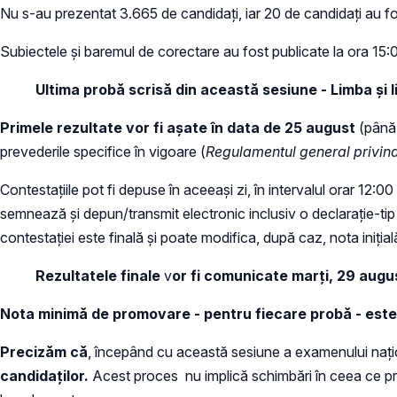
Nu s-au prezentat 3.665 de candidați, iar 20 de candidați au fo
Subiectele și baremul de corectare au fost publicate la ora 15
Ultima probă scrisă din această sesiune -
Limba și 
Primele rezultate vor fi așate în data de 25 august
(până 
prevederile specifice în vigoare (
Regulamentul general privind
Contestațiile pot fi depuse în aceeași zi, în intervalul orar 12:00
semnează și depun/transmit electronic inclusiv o declarație-tip
contestației este finală și poate modifica, după caz, nota iniția
Rezultatele finale
v
or fi comunicate marți, 29 augu
Nota minimă de promovare - pentru fiecare probă - este 
Precizăm că
, începând cu această sesiune a examenului nați
candidaților.
Acest proces nu implică schimbări în ceea ce priv