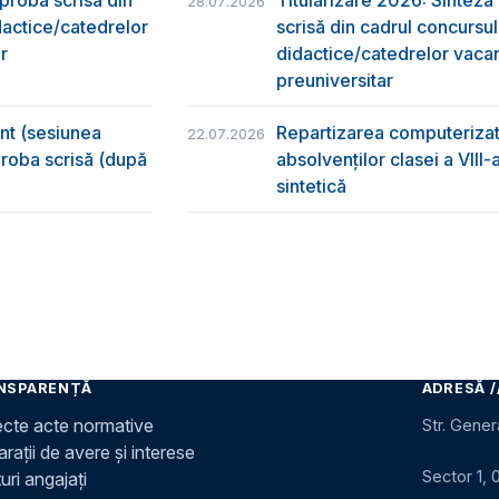
28.07.2026
dactice/catedrelor
scrisă din cadrul concursu
r
didactice/catedrelor vaca
preuniversitar
ânt (sesiunea
Repartizarea computerizată
22.07.2026
 proba scrisă (după
absolvenţilor clasei a VIII
sintetică
NSPARENȚĂ
ADRESĂ /
ecte acte normative
Str. Gener
rații de avere și interese
Sector 1, 
uri angajați