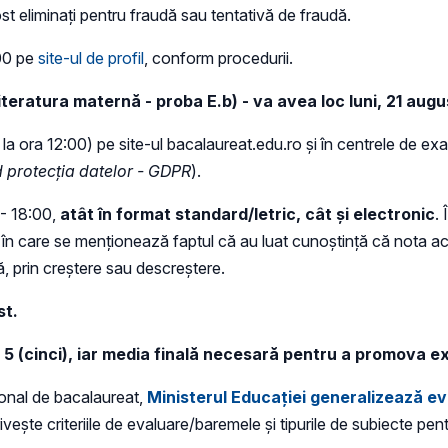
st eliminați pentru fraudă sau tentativă de fraudă.
:00 pe
site-ul de profil
, conform procedurii.
literatura maternă - proba E.b) -
va avea loc
luni, 21 augu
la ora 12:00) pe site-ul bacalaureat.edu.ro și în centrele de e
 protecția datelor - GDPR
).
 - 18:00,
atât în format standard/letric, cât și electronic
.
 în care se menționează faptul că au luat cunoștință că nota ac
lă, prin creștere sau descreștere.
st.
5 (cinci), iar media finală necesară pentru a promova ex
onal de bacalaureat,
Ministerul Educației generalizează ev
ește criteriile de evaluare/baremele și tipurile de subiecte pen