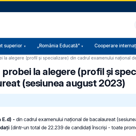
t superior
„România Educată”
Cooperare internaț
i la alegere (profil și specializare) din cadrul examenului național
robei la alegere (profil și speci
ureat (sesiunea august 2023)
 E.d) -
din cadrul examenului național de bacalaureat (sesiun
dați
(dintr-un total de 22.239 de candidați înscriși - toate promo