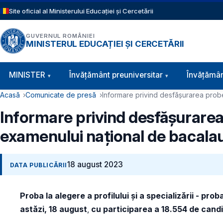
Sari la conținutul principal
Site oficial al Ministerului Educației și Cercetării
GUVERNUL ROMÂNIEI
MINISTERUL EDUCAȚIEI ȘI CERCETĂRII
Navigație principală
MINISTER
Învăţământ preuniversitar
Învățămân
Cale de navigare
Acasă
Comunicate de presă
Informare privind desfășurarea probe
Informare privind desfășurarea p
examenului național de bacala
18 august 2023
DATA PUBLICĂRII
Proba la alegere a profilului și a specializării - proba
astăzi, 18 august
,
cu participarea a 18.554 de
candi