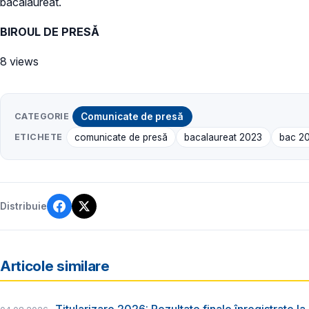
bacalaureat.
BIROUL DE PRESĂ
8 views
CATEGORIE
Comunicate de presă
ETICHETE
comunicate de presă
bacalaureat 2023
bac 2
Distribuie
Articole similare
Titularizare 2026: Rezultate finale înregistrate la