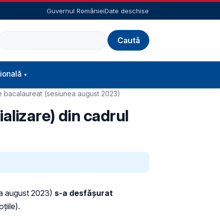
Guvernul României
Date deschise
Caută
ională
 de bacalaureat (sesiunea august 2023)
alizare) din cadrul
ea august 2023)
s-a desfășurat
țiile).