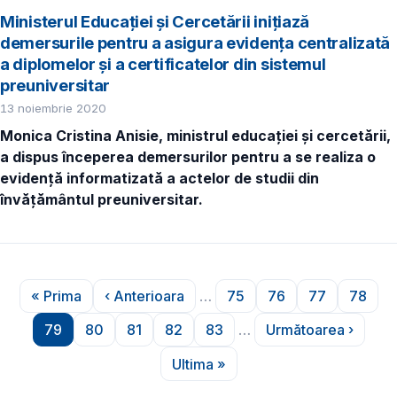
Ministerul Educației și Cercetării inițiază
demersurile pentru a asigura evidența centralizată
a diplomelor și a certificatelor din sistemul
preuniversitar
13 noiembrie 2020
Monica Cristina Anisie, ministrul educației și cercetării,
a dispus începerea demersurilor pentru a se realiza o
evidență informatizată a actelor de studii din
învățământul preuniversitar.
Paginare
« Prima
‹ Anterioara
…
75
76
77
78
Prima pagină
Pagina anterioară
Pagina
Pagina
Pagina
Pagin
79
80
81
82
83
…
Următoarea ›
Pagina
Pagina
Pagina
Pagina
Pagina
Pagina urmă
Ultima »
Ultima pagină