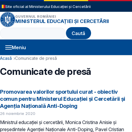
Sari la conținutul principal
Site oficial al Ministerului Educației și Cercetării
GUVERNUL ROMÂNIEI
MINISTERUL EDUCAȚIEI ȘI CERCETĂRII
Caută
Meniu
Navigație principală
Cale de navigare
Acasă
Comunicate de presă
Comunicate de presă
Promovarea valorilor sportului curat - obiectiv
comun pentru Ministerul Educației și Cercetării și
Agenția Națională Anti-Doping
26 noiembrie 2020
Ministrul educației și cercetării, Monica Cristina Anisie și
președintele Agenției Naționale Anti-Doping, Pavel Cristian