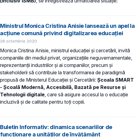
(inclusiv ISMB)
, se înregistrează următoarea situație:
Ministrul Monica Cristina Anisie lansează un apel la
acțiune comună privind digitalizarea educației
28 octombrie 2020
Monica Cristina Anisie, ministrul educației și cercetării, invită
companiile din mediul privat, organizațiile neguvernamentale,
reprezentanții industriilor și ai companiilor, precum și
stakeholderii să contribuie la transformarea de paradigmă
propusă de Ministerul Educației și Cercetării:
Școala SMART
- Școală Modernă, Accesibilă, Bazată pe Resurse și
Tehnologii digitale
, care să asigure accesul la o educație
incluzivă și de calitate pentru toți copiii.
Buletin Informativ: dinamica scenariilor de
funcționare a unităților de învățământ