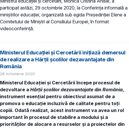
Ministrul educației și cercetării, Monica Cristina Anisie, a
participat astăzi, 29 octombrie 2020, la Conferința informală a
miniștrilor educației, organizată sub egida Președinției Elene a
Comitetului de Miniștri al Consiliului Europei, în format
videoconferință.
Ministerul Educației și Cercetării inițiază demersul
de realizare a Hărții școlilor dezavantajate din
România
28 octombrie 2020
Ministerul Educației și Cercetării începe procesul de
dezvoltare a
Hărții școlilor dezavantajate
din
România
,
instrument esențial pentru obiectivul asumat de a
promova o educație incluzivă de calitate pentru toți
copiii. Odată realizat, acest instrument va avea un rol
important în procesul de stabilire a modului și a
priorităților de alocare a resurselor și a proiectelor din