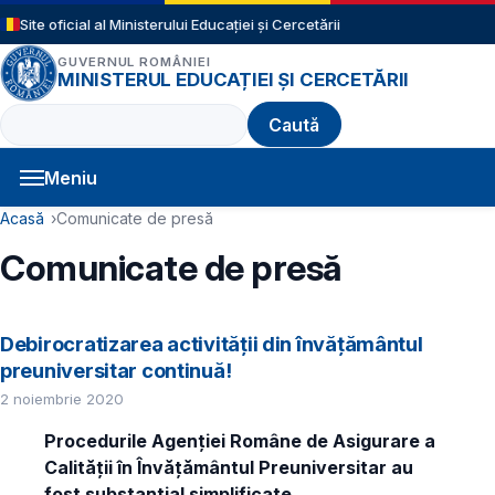
Sari la conținutul principal
Site oficial al Ministerului Educației și Cercetării
GUVERNUL ROMÂNIEI
MINISTERUL EDUCAȚIEI ȘI CERCETĂRII
Caută
Meniu
Navigație principală
Cale de navigare
Acasă
Comunicate de presă
Comunicate de presă
Debirocratizarea activității din învățământul
preuniversitar continuă!
2 noiembrie 2020
Procedurile
Agenției Române de Asigurare a
Calității în Învățământul Preuniversitar au
fost substanțial simplificate.