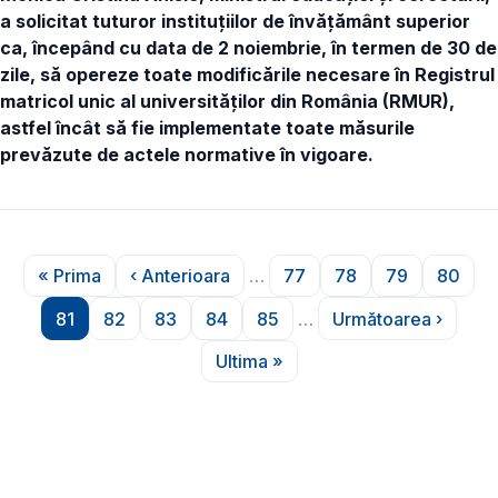
a solicitat tuturor instituțiilor de învățământ superior
ca, începând cu data de 2 noiembrie, în termen de 30 de
zile, să opereze toate modificările necesare în Registrul
matricol unic al universităților din România (RMUR),
astfel încât să fie implementate toate măsurile
prevăzute de actele normative în vigoare.
Paginare
« Prima
‹ Anterioara
…
77
78
79
80
Prima pagină
Pagina anterioară
Pagina
Pagina
Pagina
Pagin
81
82
83
84
85
…
Următoarea ›
Pagina
Pagina
Pagina
Pagina
Pagina
Pagina următ
Ultima »
Ultima pagină