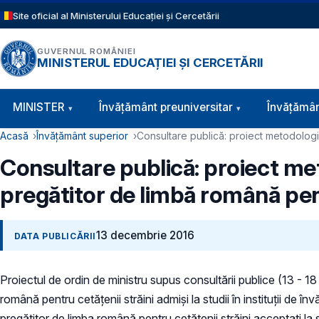
Sari la conținutul principal
Site oficial al Ministerului Educației și Cercetării
GUVERNUL ROMÂNIEI
MINISTERUL EDUCAȚIEI ȘI CERCETĂRII
Navigație principală
MINISTER
Învăţământ preuniversitar
Învățămân
Cale de navigare
Acasă
Învățământ superior
Consultare publică: proiect metodologie
Consultare publică: proiect me
pregătitor de limbă română pent
13 decembrie 2016
DATA PUBLICĂRII
Proiectul de ordin de ministru supus consultării publice (13 - 
română pentru cetățenii străini admiși la studii în instituții d
pregătitor de limba română pentru cetățenii străini acceptați la s