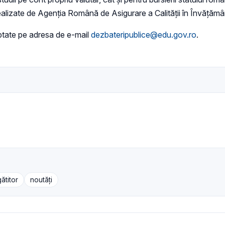
 realizate de Agenția Română de Asigurare a Calității în Învățămâ
eptate pe adresa de e-mail
dezbateripublice@edu.gov.ro
.
ătitor
noutăți