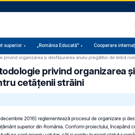
t superior
„România Educată”
Cooperare internaț
 privind organizarea și desfășurarea anului pregătitor de limbă româ
todologie privind organizarea ș
ru cetățenii străini
18 decembrie 2016) reglementează procesul de organizare și desf
e învățământ superior din România. Conform proiectului, începând 
tudii pe cont propriu valutar, cât și pentru bursierii statului ro