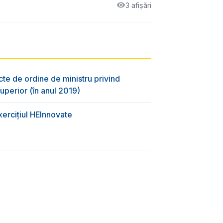
3 afișări
cte de ordine de ministru privind
uperior (în anul 2019)
xercițiul HEInnovate