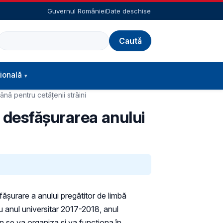
Guvernul României
Date deschise
Caută
ională
nă pentru cetățenii străini
i desfășurarea anului
ășurare a anului pregătitor de limbă
cu anul universitar 2017-2018, anul
mân se va organiza și va funcționa în