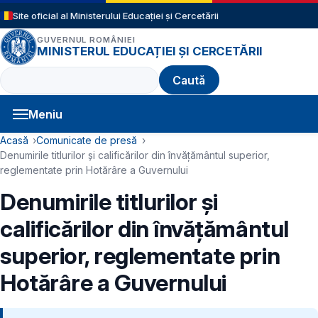
Sari la conținutul principal
Site oficial al Ministerului Educației și Cercetării
GUVERNUL ROMÂNIEI
MINISTERUL EDUCAȚIEI ȘI CERCETĂRII
Caută
Meniu
Navigație principală
Cale de navigare
Acasă
Comunicate de presă
Denumirile titlurilor și calificărilor din învățământul superior,
reglementate prin Hotărâre a Guvernului
Denumirile titlurilor și
calificărilor din învățământul
superior, reglementate prin
Hotărâre a Guvernului