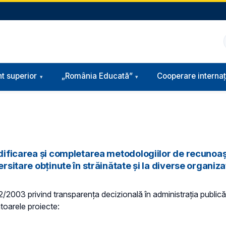
t superior
„România Educată”
Cooperare internaț
odificarea și completarea metodologiilor de recunoaș
sitare obținute în străinătate și la diverse organizați
 52/2003 privind transparenţa decizională în administraţia publică,
ătoarele proiecte: