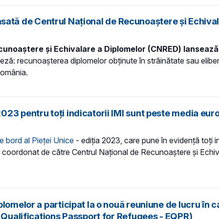
 lansată de Centrul Național de Recunoaștere și Echiva
cunoaștere și Echivalare a Diplomelor (CNRED) lansează 
ranceză: recunoașterea diplomelor obținute în străinătate sau el
 România.
023 pentru toți indicatorii IMI sunt peste media eu
e bord al Pieței Unice
- ediția 2023, care pune în evidență toți 
modul coordonat de către Centrul Național de Recunoaștere și Ec
lomelor a participat la o nouă reuniune de lucru în c
n Qualifications Passport for Refugees - EQPR)