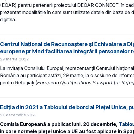
(EQAR) pentru partenerii proiectului DEQAR CONNECT, în cadr
prezentat modalitățile în care sunt utilizate datele din baza de 
digitală.
Centrul Național de Recunoaștere și Echivalare a Dipl
europene privind facilitarea integrării persoanelor 
29 martie 2022
La invitația Consiliului Europei, reprezentanții Centrului Națion
România au participat astăzi, 29 martie, la o sesiune de informare
pentru Refugiați (
European Qualifications Passport for Refu
Ediția din 2021 a Tabloului de bord al Pieței Unice
21 decembrie 2021
Comisia Europeană a publicat luni, 20 decembrie,
Tablou
în care normele pieței unice a UE au fost aplicate în Sp