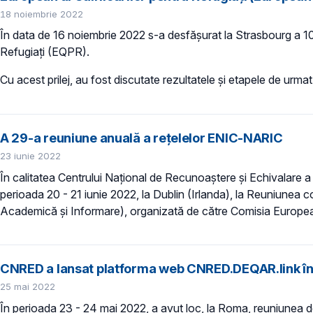
18 noiembrie 2022
În data de 16 noiembrie 2022 s-a desfășurat la Strasbourg a 10
Refugiați (EQPR).
Cu acest prilej, au fost discutate rezultatele și etapele de urmat
A 29-a reuniune anuală a rețelelor ENIC-NARIC
23 iunie 2022
În calitatea Centrului Național de Recunoaștere și Echivalare
perioada 20 - 21 iunie 2022, la Dublin (Irlanda), la Reuniun
Academică și Informare), organizată de către Comisia European
CNRED a lansat platforma web CNRED.DEQAR.link î
25 mai 2022
În perioada 23 - 24 mai 2022, a avut loc, la Roma, reuniunea de