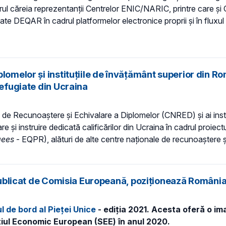
ul căreia reprezentanții Centrelor ENIC/NARIC, printre care 
date DEQAR în cadrul platformelor electronice proprii și în fluxu
omelor și instituțiile de învățământ superior din Rom
refugiate din Ucraina
al de Recunoaștere și Echivalare a Diplomelor (CNRED) și ai insti
 și instruire dedicată calificărilor din Ucraina în cadrul proiect
gees
- EQPR), alături de alte centre naționale de recunoaștere și
, publicat de Comisia Europeană, poziționează Român
l de bord al Pieței Unice
- ediția 2021. Acesta oferă o i
ațiul Economic European (SEE) în anul 2020.