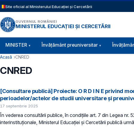
Sari la conținutul principal
Site oficial al Ministerului Educației și Cercetării
GUVERNUL ROMÂNIEI
MINISTERUL EDUCAȚIEI ȘI CERCETĂRII
Navigație principală
MINISTER
Învăţământ preuniversitar
Învățămân
Cale de navigare
Acasă
CNRED
CNRED
[Consultare publică] Proiecte: O R D I N E privind m
perioadelor/actelor de studii universitare și preuniver
17 septembrie 2025
În vederea consultării publice, în condiţiile art. 7 din Legea nr.
interinstituționale, Ministerul Educaţiei și Cercetării publică urm