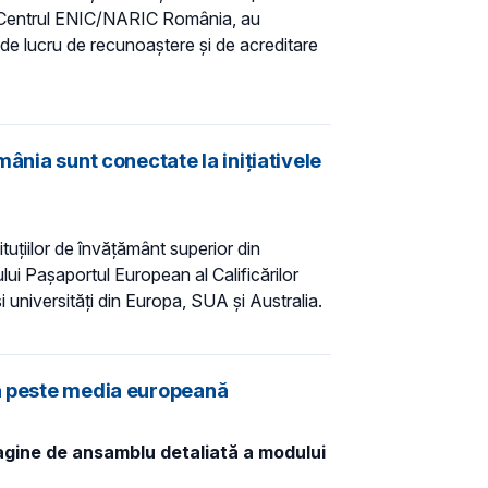
și Centrul ENIC/NARIC România, au
l de lucru de recunoaștere și de acreditare
ânia sunt conectate la inițiativele
tuțiilor de învățământ superior din
ului Pașaportul European al Calificărilor
 universități din Europa, SUA și Australia.
ia peste media europeană
magine de ansamblu detaliată a modului