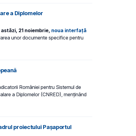
lare a Diplomelor
astăzi, 21 noiembrie,
noua interfață
iberarea unor documente specifice pentru
ropeană
indicatorii României pentru Sistemul de
hivalare a Diplomelor (CNRED), menținând
adrul proiectului Pașaportul