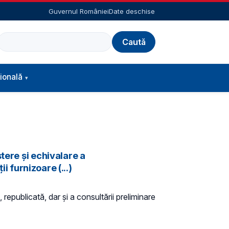
Guvernul României
Date deschise
Caută
ională
tere și echivalare a
i furnizoare (...)
 republicată, dar și a consultării preliminare