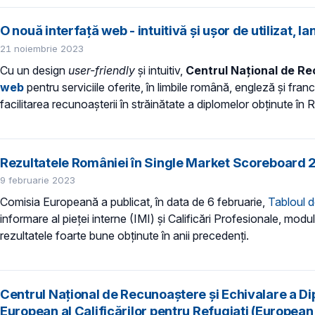
O nouă interfață web - intuitivă și ușor de utilizat,
21 noiembrie 2023
Cu un design
user-friendly
și intuitiv,
Centrul Național de Re
web
pentru serviciile oferite, în limbile română, engleză și f
facilitarea recunoașterii în străinătate a diplomelor obținute în
Rezultatele României în Single Market Scoreboard 2
9 februarie 2023
Comisia Europeană a publicat, în data de 6 februarie,
Tabloul d
informare al pieței interne (IMI) și Calificări Profesionale, 
rezultatele foarte bune obținute în anii precedenți.
Centrul Național de Recunoaștere și Echivalare a Dip
European al Calificărilor pentru Refugiați (Europea