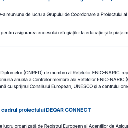
-a reuniune de lucru a Grupului de Coordonare a Proiectului al 
 pentru asigurarea accesului refugiaților la educație și la piața m
 a Diplomelor (CNRED) de membru al Rețelelor ENIC-NARIC, repr
ea comună anuală a Centrelor membre ale Rețelelor ENIC-NARIC 
ă cu sprijinul Consiliului European, UNESCO și a centrului omo
n cadrul proiectului DEQAR CONNECT
 lucru organizată de Registrul European al Agenţiilor de Asigura