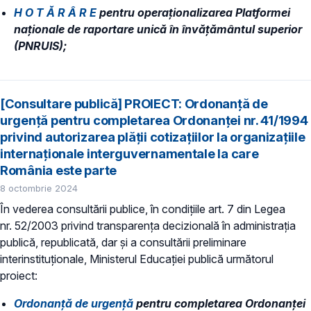
H O T Ă R Â R E
pentru operaționalizarea Platformei
naționale de raportare unică în învățământul superior
(PNRUIS);
[Consultare publică] PROIECT: Ordonanță de
urgență pentru completarea Ordonanței nr. 41/1994
privind autorizarea plății cotizațiilor la organizațiile
internaționale interguvernamentale la care
România este parte
8 octombrie 2024
În vederea consultării publice, în condiţiile art. 7 din Legea
nr. 52/2003 privind transparenţa decizională în administraţia
publică, republicată, dar și a consultării preliminare
interinstituționale, Ministerul Educaţiei publică următorul
proiect:
Ordonanță de urgență
pentru completarea Ordonanței