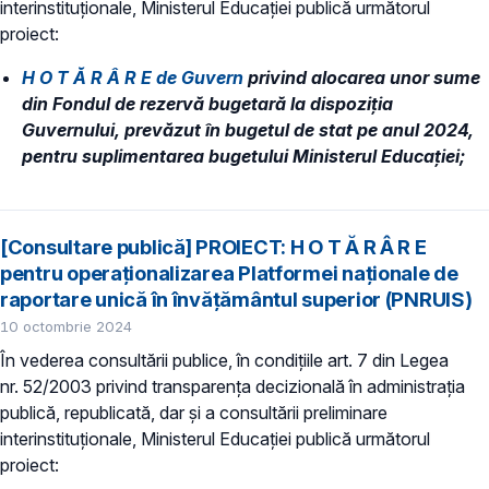
interinstituționale, Ministerul Educaţiei publică următorul
proiect:
H O T Ă R Â R E de Guvern
privind alocarea unor sume
din Fondul de rezervă bugetară la dispoziția
Guvernului, prevăzut în bugetul de stat pe anul 2024,
pentru suplimentarea bugetului Ministerul Educației;
[Consultare publică] PROIECT: H O T Ă R Â R E
pentru operaționalizarea Platformei naționale de
raportare unică în învățământul superior (PNRUIS)
10 octombrie 2024
În vederea consultării publice, în condiţiile art. 7 din Legea
nr. 52/2003 privind transparenţa decizională în administraţia
publică, republicată, dar și a consultării preliminare
interinstituționale, Ministerul Educaţiei publică următorul
proiect: