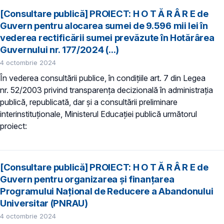
[Consultare publică] PROIECT: H O T Ă R Â R E​ de
Guvern pentru alocarea sumei de 9.596 mii lei în
vederea rectificării sumei prevăzute în Hotărârea
Guvernului nr. 177/2024 (...)
4 octombrie 2024
În vederea consultării publice, în condiţiile art. 7 din Legea
nr. 52/2003 privind transparenţa decizională în administraţia
publică, republicată, dar și a consultării preliminare
interinstituționale, Ministerul Educaţiei publică următorul
proiect:
[Consultare publică] PROIECT: H O T Ă R Â R E de
Guvern pentru organizarea și finanțarea
Programului Național de Reducere a Abandonului
Universitar (PNRAU)
4 octombrie 2024