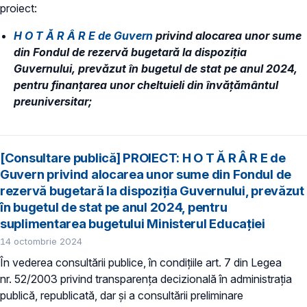
proiect:
H O T Ă R Â R E de Guvern
privind alocarea unor sume
din Fondul de rezervă bugetară la dispoziția
Guvernului, prevăzut în bugetul de stat pe anul 2024,
pentru finanțarea unor cheltuieli din învățământul
preuniversitar;
[Consultare publică] PROIECT: H O T Ă R Â R E de
Guvern privind alocarea unor sume din Fondul de
rezervă bugetară la dispoziția Guvernului, prevăzut
în bugetul de stat pe anul 2024, pentru
suplimentarea bugetului Ministerul Educației
14 octombrie 2024
În vederea consultării publice, în condiţiile art. 7 din Legea
nr. 52/2003 privind transparenţa decizională în administraţia
publică, republicată, dar și a consultării preliminare