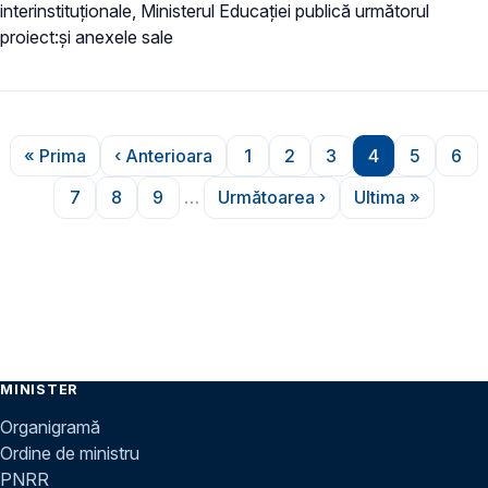
interinstituționale, Ministerul Educaţiei publică următorul
proiect:și anexele sale
Paginare
« Prima
‹ Anterioara
1
2
3
4
5
6
Prima pagină
Pagina anterioară
Pagina
Pagina
Pagina
Pagina
Pagina
Pag
7
8
9
…
Următoarea ›
Ultima »
Pagina
Pagina
Pagina
Pagina următoare
Ultima pagi
MINISTER
Organigramă
Ordine de ministru
PNRR