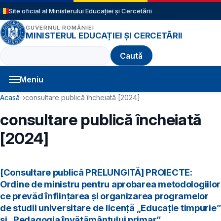
Sari la conținutul principal
Site oficial al Ministerului Educației și Cercetării
GUVERNUL ROMÂNIEI
MINISTERUL EDUCAȚIEI ȘI CERCETĂRII
Caută
Meniu
Navigație principală
Cale de navigare
Acasă
consultare publică încheiată [2024]
consultare publică încheiată
[2024]
[Consultare publică PRELUNGITĂ] PROIECTE:
Ordine de ministru pentru aprobarea metodologiilor
ce prevăd înființarea și organizarea programelor
de studii universitare de licență „Educație timpurie”
și „Pedagogia învățământului primar”