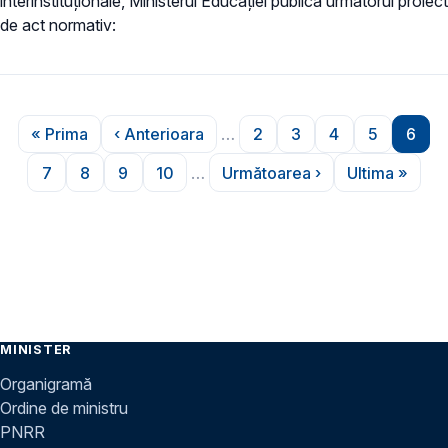
interinstituționale, Ministerul Educaţiei publică următorul proiect
de act normativ:
Paginare
« Prima
‹ Anterioara
…
2
3
4
5
6
Prima pagină
Pagina anterioară
Pagina
Pagina
Pagina
Pagina
Pagi
7
8
9
10
…
Următoarea ›
Ultima »
Pagina
Pagina
Pagina
Pagina
Pagina următoare
Ultima pa
MINISTER
Organigramă
Ordine de ministru
PNRR