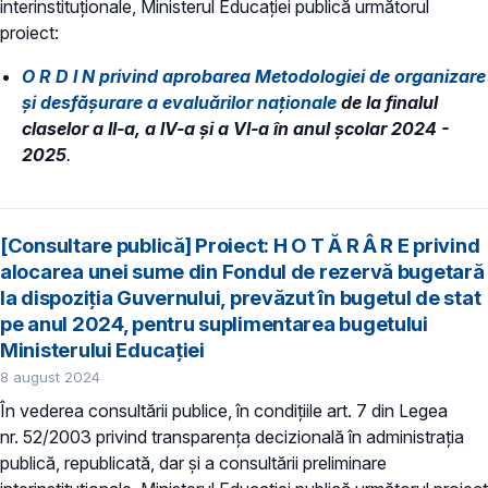
interinstituționale, Ministerul Educaţiei publică următorul
proiect:
O R D I N privind aprobarea Metodologiei de organizare
și desfășurare a evaluărilor naționale
de la finalul
claselor a II-a, a IV-a și a VI-a în anul școlar 2024 -
2025
.
[Consultare publică] Proiect: H O T Ă R Â R E privind
alocarea unei sume din Fondul de rezervă bugetară
la dispoziția Guvernului, prevăzut în bugetul de stat
pe anul 2024, pentru suplimentarea bugetului
Ministerului Educației
8 august 2024
În vederea consultării publice, în condiţiile art. 7 din Legea
nr. 52/2003 privind transparenţa decizională în administraţia
publică, republicată, dar și a consultării preliminare