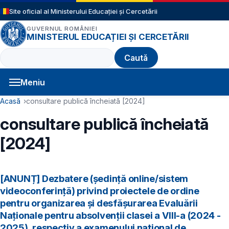
Sari la conținutul principal
Site oficial al Ministerului Educației și Cercetării
GUVERNUL ROMÂNIEI
MINISTERUL EDUCAȚIEI ȘI CERCETĂRII
Caută
Meniu
Navigație principală
Cale de navigare
Acasă
consultare publică încheiată [2024]
consultare publică încheiată
[2024]
[ANUNȚ] Dezbatere (ședință online/sistem
videoconferință) privind proiectele de ordine
pentru organizarea şi desfăşurarea Evaluării
Naţionale pentru absolvenţii clasei a VIII-a (2024 -
2025), respectiv a examenului național de