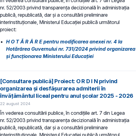
În vederea consultării publice, în condiţiile art. 7 din Legea
nr. 52/2003 privind transparenţa decizională în administraţia
publică, republicată, dar și a consultării preliminare
interinstituționale, Ministerul Educaţiei publică următorul
proiect:
H O T Ă R Â R E pentru modificarea anexei nr. 4 la
Hotărârea Guvernului nr. 731/2024 privind organizarea
şi funcţionarea Ministerului Educaţiei
[Consultare publică] Proiect: O R D I N privind
organizarea şi desfăşurarea admiterii în
învăţământul liceal pentru anul şcolar 2025 - 2026
22 august 2024
În vederea consultării publice, în condiţiile art. 7 din Legea
nr. 52/2003 privind transparenţa decizională în administraţia
publică, republicată, dar și a consultării preliminare
interinstituționale, Ministerul Educaţiei publică următorul