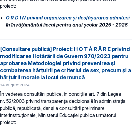
proiect:
O R D I N privind organizarea şi desfăşurarea admiterii
în învăţământul liceal pentru anul şcolar 2025 - 2026
[Consultare publică] Proiect: H O T Ă R Â R E privind
modificarea Hotărârii de Guvern 970/2023 pentru
aprobarea Metodologiei privind prevenirea şi
combaterea hărţuirii pe criteriul de sex, precum şi a
hărţuirii morale la locul de muncă
14 august 2024
În vederea consultării publice, în condiţiile art. 7 din Legea
nr. 52/2003 privind transparenţa decizională în administraţia
publică, republicată, dar și a consultării preliminare
interinstituționale, Ministerul Educaţiei publică următorul
proiect: