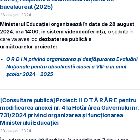
bacalaureat (2025)
26 august 2024
Ministerul Educației organizează în data de 28 august
2024, ora 14:00, în sistem videoconferință,
o ședință în
care va avea loc
dezbaterea publică a
următoarelor proiecte:
O R D I N privind organizarea şi desfăşurarea Evaluării
Naţionale pentru absolvenţii clasei a VIII-a în anul
şcolar 2024 - 2025
[Consultare publică] Proiect: H O T Ă R Â R E pentru
modificarea anexei nr. 4 la Hotărârea Guvernului nr.
731/2024 privind organizarea şi funcţionarea
Ministerului Educaţiei
23 august 2024