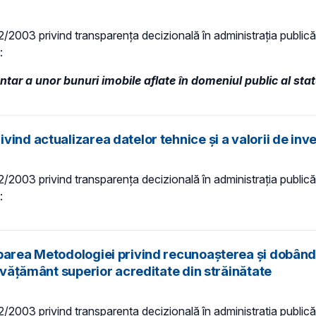
 52/2003 privind transparenţa decizională în administraţia publică,
t:
ntar a unor bunuri imobile aflate în domeniul public al sta
nd actualizarea datelor tehnice și a valorii de invent
 52/2003 privind transparenţa decizională în administraţia publică,
t:
obarea Metodologiei privind recunoașterea și dobândi
învățământ superior acreditate din străinătate
 52/2003 privind transparenţa decizională în administraţia publică,