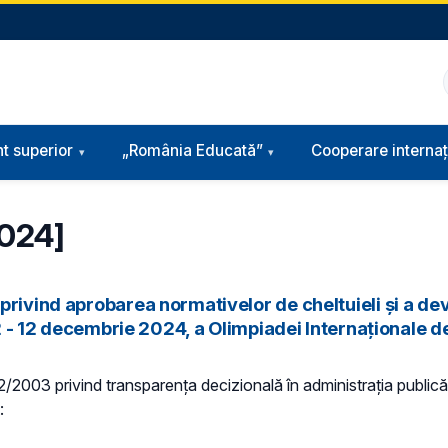
t superior
„România Educată”
Cooperare internaț
2024]
rivind aprobarea normativelor de cheltuieli și a dev
2 - 12 decembrie 2024, a Olimpiadei Internaționale de 
 52/2003 privind transparenţa decizională în administraţia publică,
: