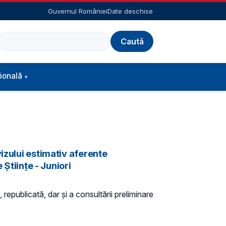
Guvernul României
Date deschise
Caută
ională
izului estimativ aferente
Științe - Juniori
 republicată, dar și a consultării preliminare