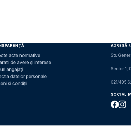
NSPARENȚĂ
ADRESĂ /
ecte acte normative
Str. Gener
rații de avere și interese
Sector 1, 
uri angajați
ecția datelor personale
021/405.6
ni și condiții
SOCIAL 