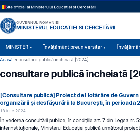
Sari la conținutul principal
Site oficial al Ministerului Educației și Cercetării
GUVERNUL ROMÂNIEI
MINISTERUL EDUCAȚIEI ȘI CERCETĂRII
Navigație principală
MINISTER
Învăţământ preuniversitar
Învățămân
Cale de navigare
Acasă
consultare publică încheiată [2024]
consultare publică încheiată [
[Consultare publică] Proiect de Hotărâre de Guvern p
organizării și desfășurării la București, în perioada 
18 iulie 2024
În vederea consultării publice, în condiţiile art. 7 din Legea nr.
interinstituționale, Ministerul Educaţiei publică următorul proiect