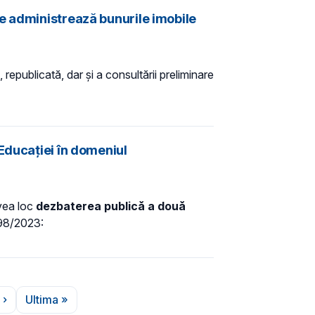
e administrează bunurile imobile
 republicată, dar și a consultării preliminare
Educației în domeniul
avea loc
dezbaterea publică a
două
198/2023:
 ›
Ultima »
na următoare
Ultima pagină