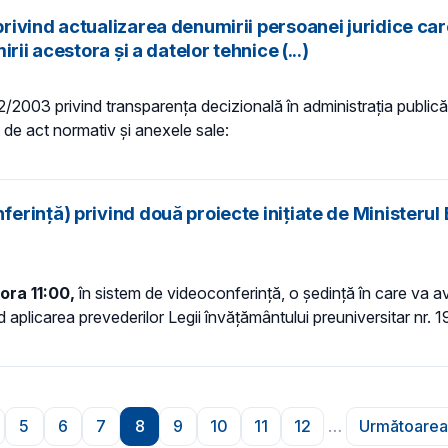
ivind actualizarea denumirii persoanei juridice car
ii acestora și a datelor tehnice (...)
 52/2003 privind transparenţa decizională în administraţia publică,
ct de act normativ și anexele sale:
rință) privind două proiecte inițiate de Ministerul 
ora 11:00,
în sistem de videoconferință, o ședință în care va 
d aplicarea prevederilor Legii învățământului preuniversitar nr. 
5
6
7
8
9
10
11
12
…
Următoarea
ară
agina
Pagina
Pagina
Pagina
Pagina
Pagina
Pagina
Pagina
Pagina
Pagi