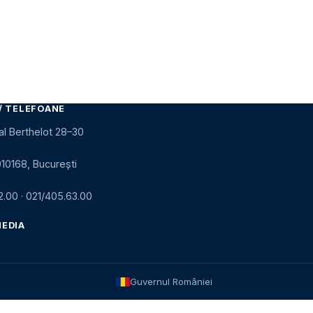
/ TELEFOANE
al Berthelot 28–30
010168, București
2.00
·
021/405.63.00
MEDIA
Guvernul României