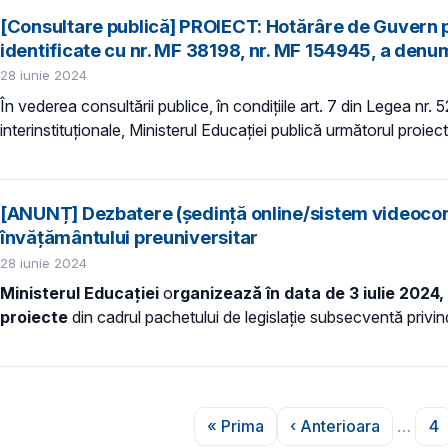
[Consultare publică] PROIECT: Hotărâre de Guvern pr
identificate cu nr. MF 38198, nr. MF 154945, a denumir
28 iunie 2024
În vederea consultării publice, în condiţiile art. 7 din Legea nr.
interinstituționale, Ministerul Educaţiei publică următorul proie
[ANUNȚ] Dezbatere (ședință online/sistem videoconfe
învățământului preuniversitar
28 iunie 2024
Ministerul Educației
o
rganizează în data de 3 iulie 2024, 
proiecte
din cadrul pachetului de legislație subsecventă privin
Paginare
« Prima
‹ Anterioara
…
4
Prima pagină
Pagina anterio
P