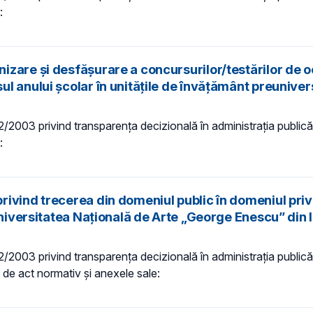
t:
zare și desfășurare a concursurilor/testărilor de o
 anului școlar în unitățile de învățământ preunivers
 52/2003 privind transparenţa decizională în administraţia publică,
t:
vind trecerea din domeniul public în domeniul privat
niversitatea Națională de Arte „George Enescu” din Iaş
 52/2003 privind transparenţa decizională în administraţia publică,
ct de act normativ și anexele sale: