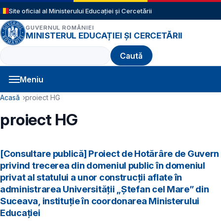
Sari la conținutul principal
Site oficial al Ministerului Educației și Cercetării
GUVERNUL ROMÂNIEI
MINISTERUL EDUCAȚIEI ȘI CERCETĂRII
Caută
Meniu
Navigație principală
Cale de navigare
Acasă
proiect HG
proiect HG
[Consultare publică] Proiect de Hotărâre de Guvern
privind trecerea din domeniul public în domeniul
privat al statului a unor construcții aflate în
administrarea Universității „Ștefan cel Mare” din
Suceava, instituție în coordonarea Ministerului
Educației