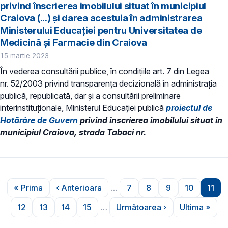
privind înscrierea imobilului situat în municipiul
Craiova (...) și darea acestuia în administrarea
Ministerului Educației pentru Universitatea de
Medicină și Farmacie din Craiova
15 martie 2023
În vederea consultării publice, în condiţiile art. 7 din Legea
nr. 52/2003 privind transparenţa decizională în administraţia
publică, republicată, dar și a consultării preliminare
interinstituționale, Ministerul Educaţiei publică
proiectul de
Hotărâre de Guvern
privind înscrierea imobilului situat în
municipiul Craiova, strada Tabaci nr.
Paginare
« Prima
‹ Anterioara
…
7
8
9
10
11
Prima pagină
Pagina anterioară
Pagina
Pagina
Pagina
Pagina
Pagi
12
13
14
15
…
Următoarea ›
Ultima »
Pagina
Pagina
Pagina
Pagina
Pagina următoare
Ultima p