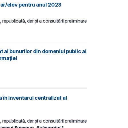
lar/elev pentru anul 2023
 republicată, dar și a consultării preliminare
t al bunurilor din domeniul public al
rmației
în inventarul centralizat al
 republicată, dar și a consultării preliminare
nicipiul Suceava, Bulevardul 1