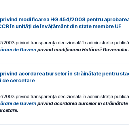
 privind modificarea HG 454/2008 pentru aprobarea P
LCCR în unități de învățământ din state membre UE
 52/2003 privind transparenţa decizională în administraţia publică,
tărâre de Guvern
privind modificarea Hotărârii Guvernului 
rivind acordarea burselor în străinătate pentru stag
și de cercetare
 52/2003 privind transparenţa decizională în administraţia publică,
tărâre de Guvern
privind acordarea burselor în străinătate 
ercetare.