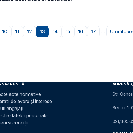
10
11
12
13
14
15
16
17
…
Următoare
ă
ina
Pagina
Pagina
Pagina
Pagina
Pagina
Pagina
Pagina
Pagina
Pag
NSPARENȚĂ
ADRESĂ /
ecte acte normative
Str. Gener
rații de avere și interese
Sector 1, 
uri angajați
ecția datelor personale
021/405.6
ni și condiții