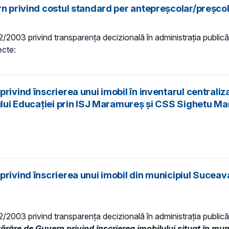
rn privind costul standard per antepreșcolar/preșco
 52/2003 privind transparenţa decizională în administraţia publică,
ecte:
ivind înscrierea unui imobil în inventarul centraliza
rului Educației prin ISJ Maramureș și CSS Sighetu Ma
rivind înscrierea unui imobil din municipiul Suceava 
 52/2003 privind transparenţa decizională în administraţia publică,
ărâre de Guvern privind înscrierea imobilului situat în mu