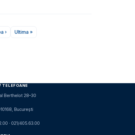
a ›
Ultima »
ina următoare
Ultima pagină
/ TELEFOANE
al Berthelot 28–30
010168, București
2.00
·
021/405.63.00