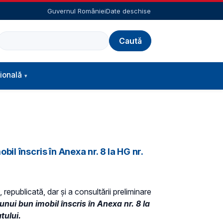
Guvernul României
Date deschise
Caută
ională
il înscris în Anexa nr. 8 la HG nr.
 republicată, dar și a consultării preliminare
unui bun imobil înscris în Anexa nr. 8 la
tului.