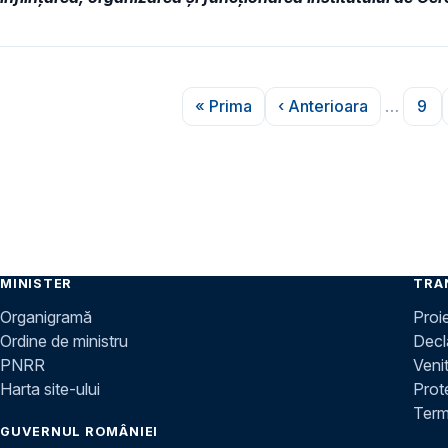
Paginare
« Prima
‹ Anterioara
…
9
Prima pagină
Pagina anterioar
Pag
MINISTER
TRA
Organigramă
Proi
Ordine de ministru
Decla
PNRR
Venit
Harta site-ului
Prot
Terme
GUVERNUL ROMÂNIEI