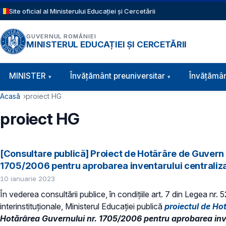
Sari la conținutul principal
Site oficial al Ministerului Educației și Cercetării
GUVERNUL ROMÂNIEI
MINISTERUL EDUCAȚIEI ȘI CERCETĂRII
Navigație principală
MINISTER
Învăţământ preuniversitar
Învățămân
Cale de navigare
Acasă
proiect HG
proiect HG
[Consultare publică] Proiect de Hotărâre de Guvern pr
1705/2006 pentru aprobarea inventarului centralizat 
10 ianuarie 2023
În vederea consultării publice, în condiţiile art. 7 din Legea nr.
interinstituționale, Ministerul Educaţiei publică
proiectul de Ho
Hotărârea Guvernului nr. 1705/2006 pentru aprobarea invent