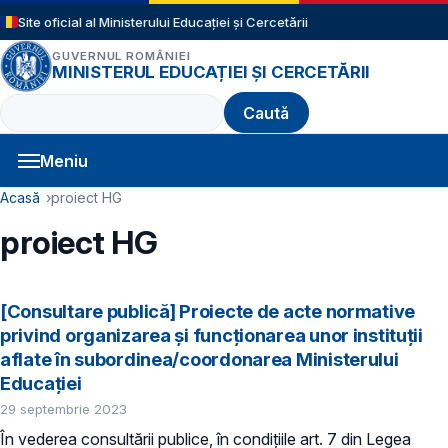
Sari la conținutul principal
Site oficial al Ministerului Educației și Cercetării
GUVERNUL ROMÂNIEI
MINISTERUL EDUCAȚIEI ȘI CERCETĂRII
Caută
Meniu
Navigație principală
Cale de navigare
Acasă
proiect HG
proiect HG
[Consultare publică] Proiecte de acte normative
privind organizarea și funcționarea unor instituții
aflate în subordinea/coordonarea Ministerului
Educației
29 septembrie 2023
În vederea consultării publice, în condiţiile art. 7 din Legea