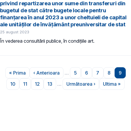
privind repartizarea unor sume din transferuri din
bugetul de stat către bugete locale pentru
finanțarea în anul 2023 a unor cheltuieli de capital
ale unităţilor de învăţământ preuniversitar de stat
25 august 2023
În vederea consultării publice, în condiţiile art.
Paginare
« Prima
‹ Anterioara
…
5
6
7
8
9
Prima pagină
Pagina anterioară
Pagina
Pagina
Pagina
Pagina
Pagi
10
11
12
13
…
Următoarea ›
Ultima »
Pagina
Pagina
Pagina
Pagina
Pagina următoare
Ultima p