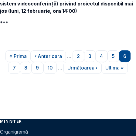
sistem videoconferință) privind proiectul disponibil mai
jos (luni, 12 februarie, ora 14:00)
***
Paginare
« Prima
‹ Anterioara
…
2
3
4
5
6
Prima pagină
Pagina anterioară
Pagina
Pagina
Pagina
Pagina
Pagi
7
8
9
10
…
Următoarea ›
Ultima »
Pagina
Pagina
Pagina
Pagina
Pagina următoare
Ultima pa
MINISTER
Organigramă