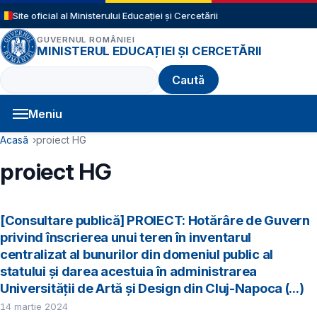
Sari la conținutul principal
Site oficial al Ministerului Educației și Cercetării
GUVERNUL ROMÂNIEI
MINISTERUL EDUCAȚIEI ȘI CERCETĂRII
Caută
Meniu
Navigație principală
Cale de navigare
Acasă
proiect HG
proiect HG
[Consultare publică] PROIECT: Hotărâre de Guvern
privind înscrierea unui teren în inventarul
centralizat al bunurilor din domeniul public al
statului și darea acestuia în administrarea
Universității de Artă și Design din Cluj-Napoca (...)
14 martie 2024