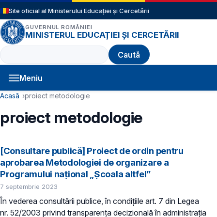
Sari la conținutul principal
Site oficial al Ministerului Educației și Cercetării
GUVERNUL ROMÂNIEI
MINISTERUL EDUCAȚIEI ȘI CERCETĂRII
Caută
Meniu
Navigație principală
Cale de navigare
Acasă
proiect metodologie
proiect metodologie
[Consultare publică] Proiect de ordin pentru
aprobarea Metodologiei de organizare a
Programului național „Școala altfel”
7 septembrie 2023
În vederea consultării publice, în condiţiile art. 7 din Legea
nr. 52/2003 privind transparenţa decizională în administraţia