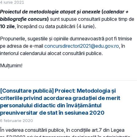
4 iunie 2021
Proiectul de metodologie ataşat și anexele
(
calendar +
bibliografie concurs
)
sunt supuse consultarii publice timp de
10 zile
, începând cu data publicării (4 iunie).
Propunerile, sugestiile şi opiniile dumneavoastră pot fi trimise
pe adresa de e-mail
concursdirectori2021@edu.gov.ro
, în
interiorul calendarului alocat consultării publice.
Mulțumim!
[Consultare publică] Proiect: Metodologia și
criteriile privind acordarea gradaţiei de merit
personalului didactic din învăţământul
preuniversitar de stat în sesiunea 2020
6 februarie 2020
În vederea consultării publice, în condiţiile art.7 din Legea