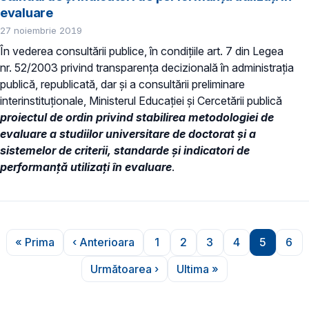
evaluare
27 noiembrie 2019
În vederea consultării publice, în condiţiile art. 7 din Legea
nr. 52/2003 privind transparenţa decizională în administraţia
publică, republicată, dar și a consultării preliminare
interinstituționale, Ministerul Educaţiei și Cercetării publică
proiectul de ordin privind stabilirea metodologiei de
evaluare a studiilor universitare de doctorat și a
sistemelor de criterii, standarde și indicatori de
performanță utilizați în evaluare
.
Paginare
« Prima
‹ Anterioara
1
2
3
4
5
6
Prima pagină
Pagina anterioară
Pagina
Pagina
Pagina
Pagina
Pagina
Pag
Următoarea ›
Ultima »
Pagina următoare
Ultima pagină