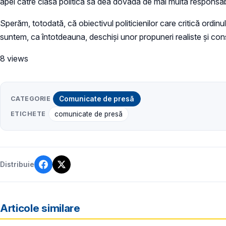
apel către clasa politică să dea dovadă de mai multă responsabili
Sperăm, totodată, că obiectivul politicienilor care critică ordin
suntem, ca întotdeauna, deschiși unor propuneri realiste și con
8 views
CATEGORIE
Comunicate de presă
ETICHETE
comunicate de presă
Distribuie
Articole similare