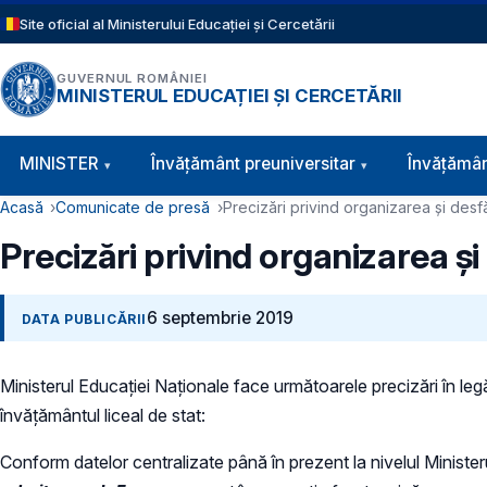
Sari la conținutul principal
Site oficial al Ministerului Educației și Cercetării
GUVERNUL ROMÂNIEI
MINISTERUL EDUCAȚIEI ȘI CERCETĂRII
Navigație principală
MINISTER
Învăţământ preuniversitar
Învățămân
Cale de navigare
Acasă
Comunicate de presă
Precizări privind organizarea și desfă
Precizări privind organizarea și
6 septembrie 2019
DATA PUBLICĂRII
Ministerul Educației Naționale face următoarele precizări în leg
învățământul liceal de stat:
Conform datelor centralizate până în prezent la nivelul Ministeru