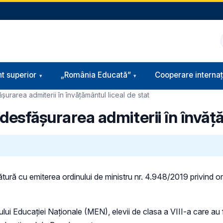
t superior
„România Educată”
Cooperare internaț
șurarea admiterii în învățământul liceal de stat
 desfășurarea admiterii în învăț
ătură cu emiterea ordinului de ministru nr. 4.948/2019 privind o
lui Educației Naționale (MEN), elevii de clasa a VIII-a care au f