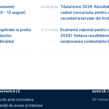
sesiune):
Titularizare 2026: Rezultat
04.08.2026
0 - 13 august)
cadrul concursului pentru 
vacante/rezervate din învă
egistrate la proba
Examenul național pentru d
27.07.2026
turilor
2026): Sinteza rezultatelor
ţământul
soluționarea contestațiilor
NSPARENȚĂ
ADRESĂ /
ecte acte normative
Str. Gener
rații de avere și interese