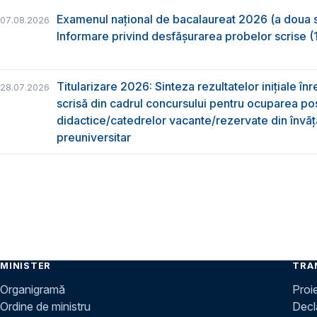
Examenul național de bacalaureat 2026 (a doua 
07.08.2026
Informare privind desfășurarea probelor scrise (1
Titularizare 2026: Sinteza rezultatelor inițiale înr
28.07.2026
scrisă din cadrul concursului pentru ocuparea pos
didactice/catedrelor vacante/rezervate din învă
preuniversitar
MINISTER
TRA
Organigramă
Proi
Ordine de ministru
Decla