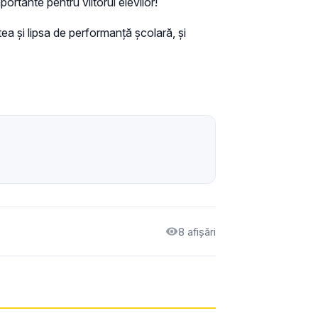
ortante pentru viitorul elevilor!
tea și lipsa de performanță școlară, și
8 afișări