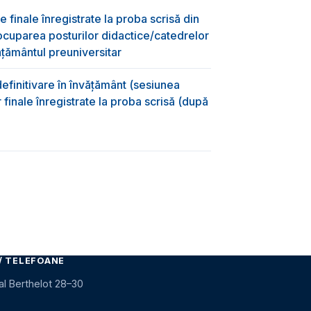
e finale înregistrate la proba scrisă din
ocuparea posturilor didactice/catedrelor
ţământul preuniversitar
efinitivare în învățământ (sesiunea
 finale înregistrate la proba scrisă (după
)
/ TELEFOANE
al Berthelot 28–30