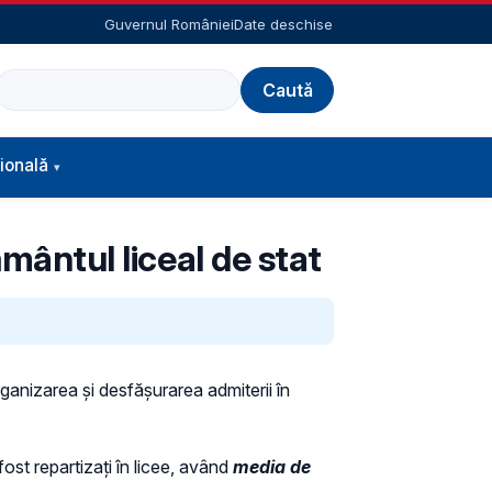
Guvernul României
Date deschise
Caută
ională
ământul liceal de stat
rganizarea și desfășurarea admiterii în
ost repartizați în licee, având
media de