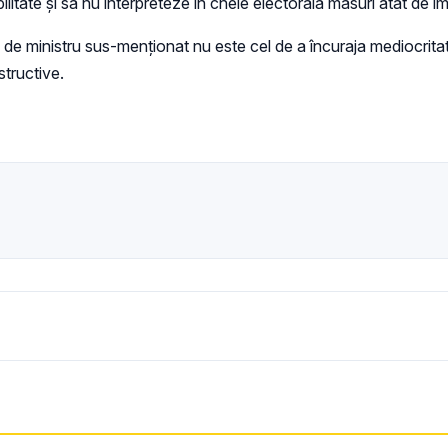
tate și să nu interpreteze în cheie electorală măsuri atât de imp
ul de ministru sus-menționat nu este cel de a încuraja mediocrita
structive.