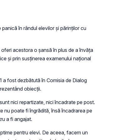
panică în rândul elevilor și părinților cu
 oferi acestora o șansă în plus de a învăța
tice și prin susținerea examenului național
1 a fost dezbătută în Comisia de Dialog
prezentând obiecții.
nt nici repartizate, nici încadrate pe post.
e nu poate fi îngrădită, însă încadrarea pe
u a fi angajat.
 optime pentru elevi. De aceea, facem un