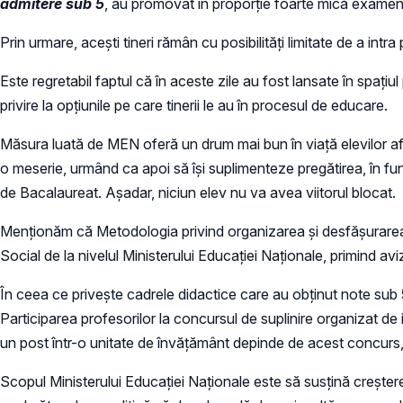
admitere
sub 5
, au promovat în proporție foarte mică examen
Prin urmare, acești tineri rămân cu posibilități limitate de a intra
Este regretabil faptul că în aceste zile au fost lansate în spațiul 
privire la opțiunile pe care tinerii le au în procesul de educare.
Măsura luată de MEN oferă un drum mai bun în viață elevilor afl
o meserie, urmând ca apoi să își suplimenteze pregătirea, în func
de Bacalaureat. Așadar, niciun elev nu va avea viitorul blocat.
Menționăm că Metodologia privind organizarea și desfășurarea a
Social de la nivelul Ministerului Educației Naționale, primind aviz
În ceea ce privește cadrele didactice care au obținut note sub 5
Participarea profesorilor la concursul de suplinire organizat d
un post într-o unitate de învățământ depinde de acest concurs, î
Scopul Ministerului Educației Naționale este să susțină creșter