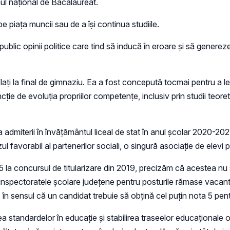
ul național de Bacalaureat.
 pe piața muncii sau de a își continua studiile.
public opinii politice care tind să inducă în eroare și să genereze 
ați la final de gimnaziu. Ea a fost concepută tocmai pentru a le
ție de evoluția propriilor competențe, inclusiv prin studii teore
dmiterii în învățământul liceal de stat în anul școlar 2020-202
ul favorabil al partenerilor sociali, o singură asociație de elevi 
 la concursul de titularizare din 2019, precizăm că acestea nu su
e inspectoratele școlare județene pentru posturile rămase vacant
n sensul că un candidat trebuie să obțină cel puțin nota 5 pentr
ea standardelor în educație și stabilirea traseelor educaționale