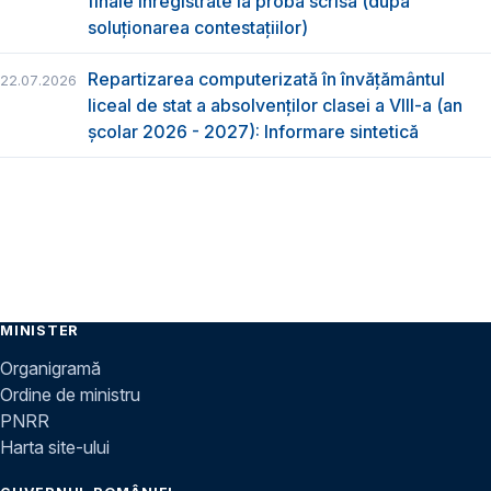
finale înregistrate la proba scrisă (după
soluționarea contestațiilor)
Repartizarea computerizată în învăţământul
22.07.2026
liceal de stat a absolvenţilor clasei a VIII-a (an
școlar 2026 - 2027): Informare sintetică
MINISTER
Organigramă
Ordine de ministru
PNRR
Harta site-ului