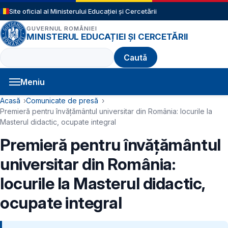
Sari la conținutul principal
Site oficial al Ministerului Educației și Cercetării
GUVERNUL ROMÂNIEI
MINISTERUL EDUCAȚIEI ȘI CERCETĂRII
Caută
Meniu
Navigație principală
Cale de navigare
Acasă
Comunicate de presă
Premieră pentru învățământul universitar din România: locurile la
Masterul didactic, ocupate integral
Premieră pentru învățământul
universitar din România:
locurile la Masterul didactic,
ocupate integral