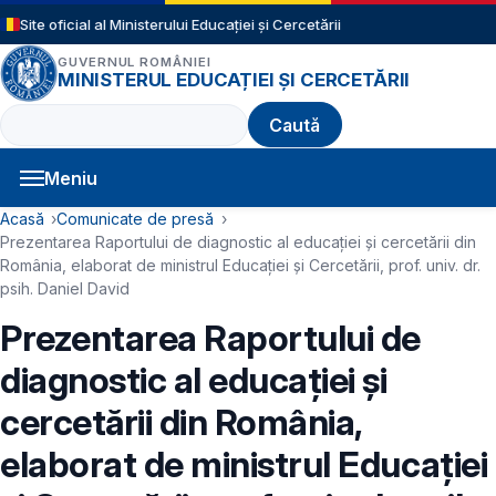
Sari la conținutul principal
Site oficial al Ministerului Educației și Cercetării
GUVERNUL ROMÂNIEI
MINISTERUL EDUCAȚIEI ȘI CERCETĂRII
Caută
Meniu
Navigație principală
Cale de navigare
Acasă
Comunicate de presă
Prezentarea Raportului de diagnostic al educației și cercetării din
România, elaborat de ministrul Educației și Cercetării, prof. univ. dr.
psih. Daniel David
Prezentarea Raportului de
diagnostic al educației și
cercetării din România,
elaborat de ministrul Educației