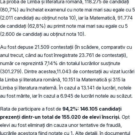
La proba de Limba şi literatura română, 118.275 de candidați
(80,7%) au încheiat examenul cu note mai mari sau egale cu 5
(2.011 candidați au obținut nota 10), iar la Matematică, 91.774
de candidați (62,8%) au primit note mai mari sau egale cu 5
(2.600 de candidați au obținut nota 10).
Au fost depuse 21.509 contestații (în scădere, comparativ cu
anul trecut, când au fost înregistrate 23.761 de contestații),
număr ce reprezintă 7,14% din totalul lucrărilor susținute
(301.279). Dintre acestea,11.043 de contestații au vizat lucrări
la Limba şi literatura română, 10.151 la Matematică și 315 la
Limba şi literatura maternă. În cazul a 13.141 de lucrări, notele
au fost mărite, iar în cazul a 6.945 de lucrări notele au scăzut.
Rata de participare a fost de
94,2%: 146.105 candidați
prezenți
dintr-un total de 155.020 de elevi înscriși.
Opt
elevi au fost eliminați din cauza unor tentative de fraudă,
lucrările acestora fiind notate cu 1. Alte detalii, în documentul