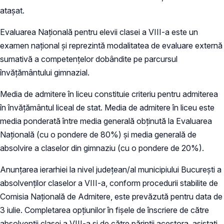
atașat.
Evaluarea Națională pentru elevii clasei a VIII-a este un
examen național şi reprezintă modalitatea de evaluare externă
sumativă a competențelor dobândite pe parcursul
învățământului gimnazial.
Media de admitere în liceu constituie criteriu pentru admiterea
în învățământul liceal de stat. Media de admitere în liceu este
media ponderată între media generală obținută la Evaluarea
Națională (cu o pondere de 80%) şi media generală de
absolvire a claselor din gimnaziu (cu o pondere de 20%).
Anunțarea ierarhiei la nivel județean/al municipiului București a
absolvenților claselor a VIII-a, conform procedurii stabilite de
Comisia Națională de Admitere, este prevăzută pentru data de
3 iulie. Completarea opțiunilor în fișele de înscriere de către
absolvenții clasei a VIII-a și de către părinții acestora, asistați