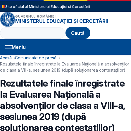
Sari la conținutul principal
Site oficial al Ministerului Educației și Cercetării
GUVERNUL ROMÂNIEI
MINISTERUL EDUCAȚIEI ȘI CERCETĂRII
Caută
Meniu
Navigație principală
Cale de navigare
Acasă
Comunicate de presă
Rezultatele finale înregistrate la Evaluarea Națională a absolvenților
de clasa a VIII-a, sesiunea 2019 (după soluționarea contestațiilor)
Rezultatele finale înregistrate
la Evaluarea Națională a
absolvenților de clasa a VIII-a,
sesiunea 2019 (după
soluționarea contestațiilor)