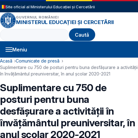
Sari la conținutul principal
Site oficial al Ministerului Educației și Cercetării
GUVERNUL ROMÂNIEI
MINISTERUL EDUCAȚIEI ȘI CERCETĂRII
Caută
Meniu
Navigație principală
Cale de navigare
Acasă
Comunicate de presă
Suplimentare cu 750 de posturi pentru buna desfășurare a activității
în învățământul preuniversitar, în anul școlar 2020-2021
Suplimentare cu 750 de
posturi pentru buna
desfășurare a activității în
învățământul preuniversitar, în
anul școlar 2020-2021