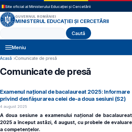
Sari la conținutul principal
Site oficial al Ministerului Educației și Cercetării
GUVERNUL ROMÂNIEI
MINISTERUL EDUCAȚIEI ȘI CERCETĂRII
Caută
Meniu
Navigație principală
Cale de navigare
Acasă
Comunicate de presă
Comunicate de presă
Examenul național de bacalaureat 2025: Informare
privind desfășurarea celei de-a doua sesiuni (S2)
4 august 2025
A doua sesiune a examenului național de bacalaureat
2025 a început astăzi, 4 august, cu probele de evaluare
a competențelor.