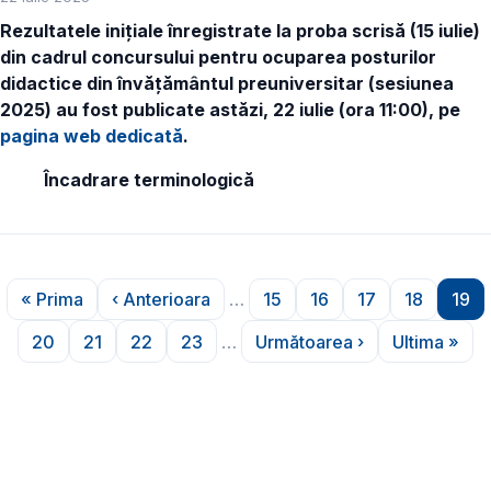
Rezultatele inițiale înregistrate la proba scrisă (15 iulie)
din cadrul concursului pentru ocuparea posturilor
didactice din învățământul preuniversitar (sesiunea
2025) au fost publicate astăzi, 22 iulie (ora 11:00), pe
pagina web dedicată
.
Încadrare terminologică
Paginare
« Prima
‹ Anterioara
…
15
16
17
18
19
Prima pagină
Pagina anterioară
Pagina
Pagina
Pagina
Pagina
Pag
20
21
22
23
…
Următoarea ›
Ultima »
Pagina
Pagina
Pagina
Pagina
Pagina următoare
Ultima 