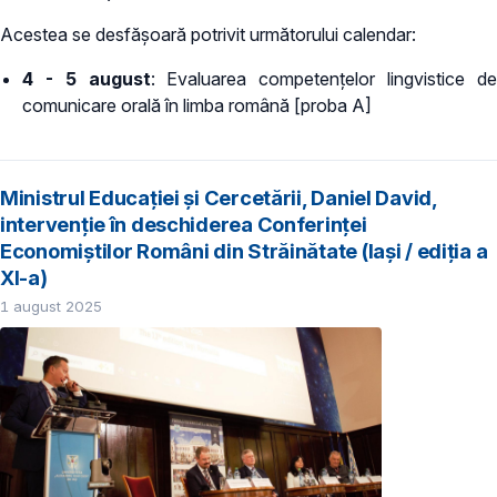
Acestea se desfășoară potrivit următorului calendar:
4 - 5 august
: Evaluarea competențelor lingvistice d
comunicare orală în limba română [proba A]
Ministrul Educației și Cercetării, Daniel David,
intervenție în deschiderea Conferinței
Economiștilor Români din Străinătate (Iași / ediția a
XI-a)
1 august 2025