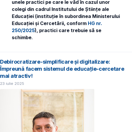
unele practici pe care le văd în cazul unor
colegi din cadrul Institutului de Științe ale
Educației (instituție în subordinea Ministerului
Educației și Cercetării, conform
HG nr.
250/2025
), practici care trebuie să se
schimbe
.
Debirocratizare-simplificare și digitalizare:
Împreună facem sistemul de educație-cercetare
mai atractiv!
23 iulie 2025